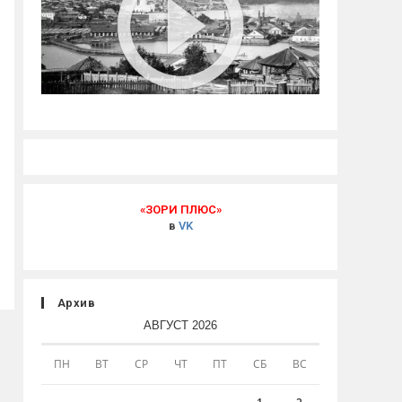
«ЗОРИ ПЛЮС»
в
VK
Архив
АВГУСТ 2026
ПН
ВТ
СР
ЧТ
ПТ
СБ
ВС