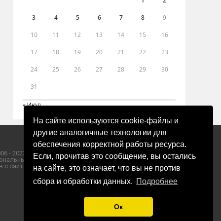
1
2
3
4
5
6
7
8
9
10
11
12
13
14
15
16
17
18
19
20
21
22
23
24
25
26
27
28
29
30
31
« Июл
На сайте используются cookie-файлы и
другие аналогичные технологии для
обеспечения корректной работы ресурса.
06 - 2023 ООО «Пресса-Том».
Если, прочитав это сообщение, вы остались
ональных данных ООО «Пресса-Том».
 с сайта «ЗОРИ ПЛЮС».
на сайте, это означает, что вы не против
сбора и обработки данных.
Подробнее
Ок