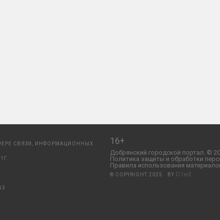
16+
ФЕРЕ СВЯЗИ, ИНФОРМАЦИОННЫХ
Добрянский городской портал. © 20
Политика защиты и обработки перс
1Г.
Правила использования материалов
D1ed
© COPYRIGHT 2025 · BY
43