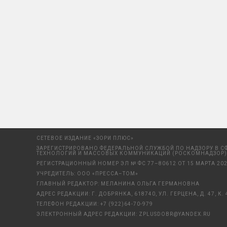
СЕТЕВОЕ ИЗДАНИЕ «ЗОРИ ПЛЮС»
ЗАРЕГИСТРИРОВАНО ФЕДЕРАЛЬНОЙ СЛУЖБОЙ ПО НАДЗОРУ В С
ТЕХНОЛОГИЙ И МАССОВЫХ КОММУНИКАЦИЙ (РОСКОМНАДЗОР)
РЕГИСТРАЦИОННЫЙ НОМЕР ЭЛ № ФС 77–80612 ОТ 15 МАРТА 202
УЧРЕДИТЕЛЬ: ООО «ПРЕССА–ТОМ»
ГЛАВНЫЙ РЕДАКТОР: МЕЛАНИНА ОЛЬГА ГЕРМАНОВНА
АДРЕС РЕДАКЦИИ: Г. ДОБРЯНКА, 618740, УЛ. ГЕРЦЕНА, Д. 47, К. 
ТЕЛЕФОН РЕДАКЦИИ:
+7 (922)64-70-979
ЭЛЕКТРОННЫЙ АДРЕС РЕДАКЦИИ:
ZPLUSDOBR@YANDEX.RU