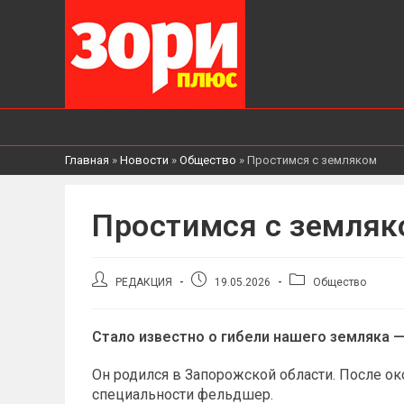
Главная
»
Новости
»
Общество
»
Простимся с земляком
Простимся с земляк
Автор
Запись
Рубрика
РЕДАКЦИЯ
19.05.2026
Общество
записи:
опубликована:
записи:
Стало известно о гибели нашего земляка —
Он родился в Запорожской области. После о
специальности фельдшер.