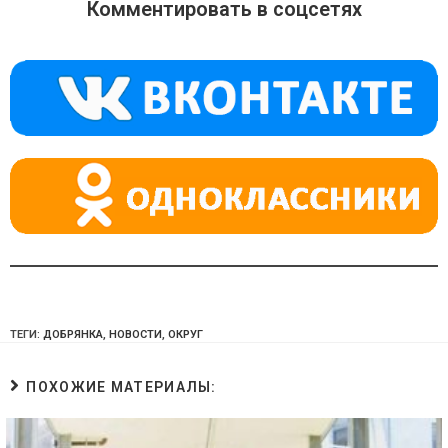
o
gr
s
Комментировать в соцсетях
kl
a
A
a
m
p
ss
p
ni
ki
ТЕГИ:
ДОБРЯНКА
,
НОВОСТИ
,
ОКРУГ
ПОХОЖИЕ МАТЕРИАЛЫ: