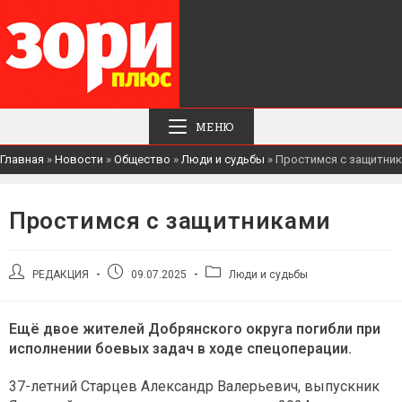
МЕНЮ
Главная
»
Новости
»
Общество
»
Люди и судьбы
»
Простимся с защитни
Простимся с защитниками
Автор
Запись
Рубрика
РЕДАКЦИЯ
09.07.2025
Люди и судьбы
записи:
опубликована:
записи:
Ещё двое жителей Добрянского округа погибли при
исполнении боевых задач в ходе спецоперации.
37-летний Старцев Александр Валерьевич, выпускник