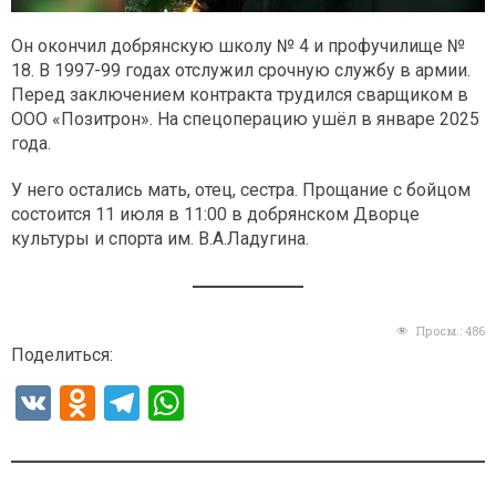
Он окончил добрянскую школу № 4 и профучилище №
18. В 1997-99 годах отслужил срочную службу в армии.
Перед заключением контракта трудился сварщиком в
ООО «Позитрон». На спецоперацию ушёл в январе 2025
года.
У него остались мать, отец, сестра. Прощание с бойцом
состоится 11 июля в 11:00 в добрянском Дворце
культуры и спорта им. В.А.Ладугина.
Просм.:
486
Поделиться:
V
O
T
W
K
d
el
h
n
e
at