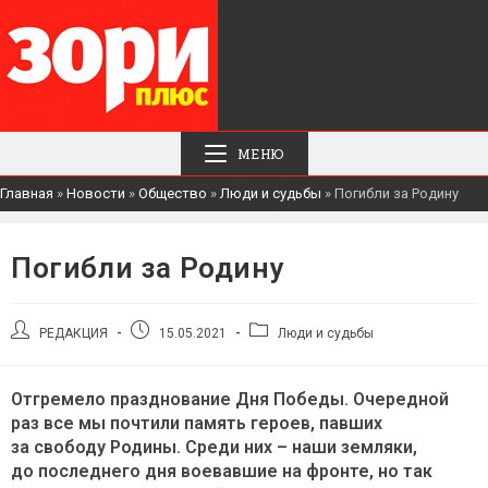
МЕНЮ
Главная
»
Новости
»
Общество
»
Люди и судьбы
»
Погибли за Родину
Погибли за Родину
Автор
Запись
Рубрика
РЕДАКЦИЯ
15.05.2021
Люди и судьбы
записи:
опубликована:
записи:
Отгремело празднование Дня Победы. Очередной
раз все мы почтили память героев, павших
за свободу Родины. Среди них – наши земляки,
до последнего дня воевавшие на фронте, но так