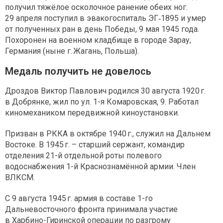
получил тяжёлое осколочное ранение обеих ног.
29 апреля поступил в эвакогоспиталь ЭГ‑1895 и умер
от полученных ран в день Победы, 9 мая 1945 года.
Похоронен на военном кладбище в городе Зарау,
Германия (ныне г. Жагань, Польша).
Медаль получить не довелось
Дроздов Виктор Павлович родился 30 августа 1920 г.
в Добрянке, жил по ул. 1-я Комаровская, 9. Работал
киномехаником передвижной киноустановки.
Призван в РККА в октябре 1940 г., служил на Дальнем
Востоке. В 1945 г. – старший сержант, командир
отделения 21-й отдельной роты полевого
водоснабжения 1-й Краснознамённой армии. Член
ВЛКСМ.
С 9 августа 1945 г. армия в составе 1-го
Дальневосточного фронта принимала участие
в Харбино-Гиринской операции по разгрому