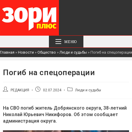
МЕНЮ
Главная
»
Новости
»
Общество
»
Люди и судьбы
»
Погиб на спецопераци
Погиб на спецоперации
Автор
Запись
Рубрика
РЕДАКЦИЯ
02.07.2024
Люди и судьбы
записи:
опубликована:
записи:
На СВО погиб житель Добрянского округа, 38-летний
Николай Юрьевич Никифоров. Об этом сообщает
администрация округа.