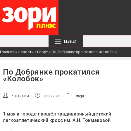
МЕНЮ
Главная
»
Новости
»
Спорт
»
По Добрянке прокатился «Колобок»
По Добрянке прокатился
«Колобок»
Автор
Запись
Рубрика
РЕДАКЦИЯ
03.05.2021
Спорт
записи:
опубликована:
записи:
1 мая в городе прошёл традиционный детский
легкоатлетический кросс им. А.Н. Токмаковой.