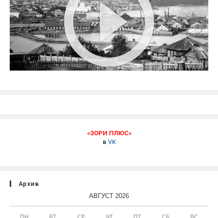
«ЗОРИ ПЛЮС»
в
VK
Архив
АВГУСТ 2026
ПН
ВТ
СР
ЧТ
ПТ
СБ
ВС