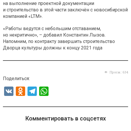
на выполнение проектной документации
и строительство в этой части заключён с новосибирской
компанией «LTM».
«Работы ведутся с небольшим отставанием,
но некритично», – добавил Константин Лызов.
Напомним, по контракту завершить строительство
Дворца культуры должны к концу 2021 года
Просм.:
634
Поделиться:
V
O
T
W
K
d
el
h
n
e
at
o
gr
s
Комментировать в соцсетях
kl
a
A