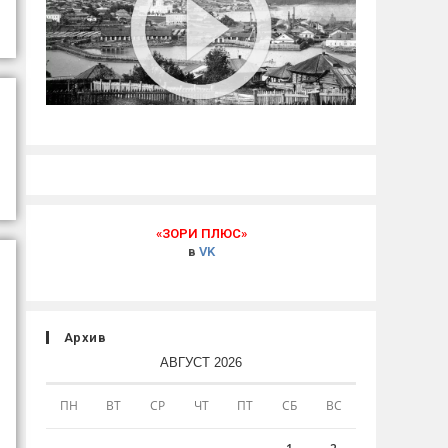
«ЗОРИ ПЛЮС»
в
VK
Архив
АВГУСТ 2026
ПН
ВТ
СР
ЧТ
ПТ
СБ
ВС