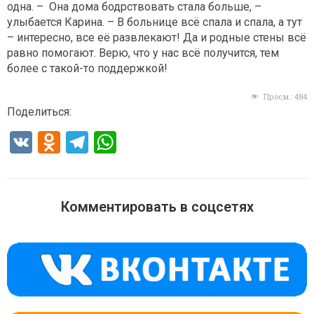
одна. – Она дома бодрствовать стала больше, –
улыбается Карина. – В больнице всё спала и спала, а тут
– интересно, все её развлекают! Да и родные стены всё
равно помогают. Верю, что у нас всё получится, тем
более с такой-то поддержкой!
Просм.:
484
Поделиться:
V
O
T
W
K
d
el
h
n
e
at
o
gr
s
Комментировать в соцсетях
kl
a
A
a
m
p
ss
p
ni