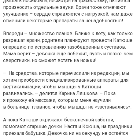
дышать носиком и, несмотря на трахеостому, пытается
произносить отдельные звуки. Врачи тоже отмечают
улучшение – сердце справляется с нагрузкой, нам даже
отменили некоторые препараты за ненадобностью!
Впереди – множество планов. Ближе к лету, как только
разрешат врачи, родители планируют провести Катюше
операцию по исправлению тазобедренных суставов.
Мама верит – девочка ещё побежит, пусть и позже, чем
сверстники, но сможет встать на ножки!
– На средства, которые перечислили из редакции, мы
хотим приобрести специализированные аппараты для
вертикализации, чтобы мышцы у Катюши
развивались, – делится Карина Ляшкова. – Пока
я провожу ей массажи, которым меня научили
в больнице: главное, чтобы мышцы не «застаивались».
А пока Катюшу окружают бесконечной заботой,
помогают старшие дочки Настя и Ксюша, на праздники
приехала бабушка. Девочка ни на секунду не остаётся