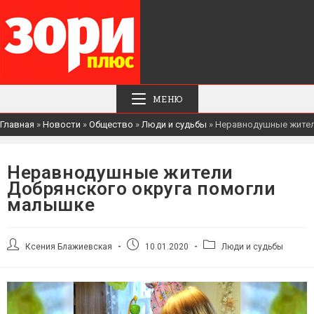
МЕНЮ
Главная
»
Новости
»
Общество
»
Люди и судьбы
»
Неравнодушные жител
Неравнодушные жители
Добрянского округа помогли
малышке
Автор
Запись
Рубрика
Ксения Блажиевская
10.01.2020
Люди и судьбы
записи:
опубликована:
записи: