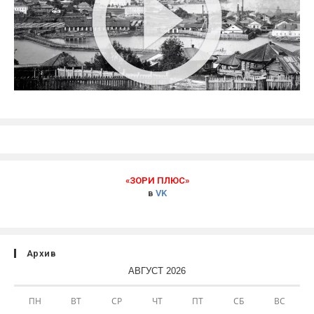
«ЗОРИ ПЛЮС»
в
VK
Архив
АВГУСТ 2026
ПН
ВТ
СР
ЧТ
ПТ
СБ
ВС