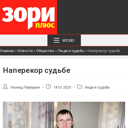
МЕНЮ
Главная
»
Новости
»
Общество
»
Люди и судьбы
»
Наперекор судьбе
Наперекор судьбе
Автор
Запись
Рубрика
Леонид Первушин
18.01.2020
Люди и судьбы
записи:
опубликована:
записи: