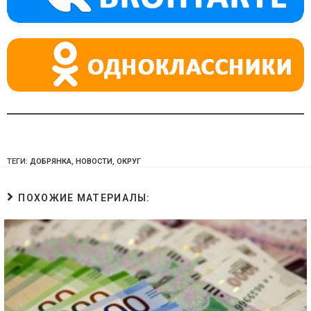
ss
p
ni
ki
ТЕГИ:
ДОБРЯНКА
,
НОВОСТИ
,
ОКРУГ
ПОХОЖИЕ МАТЕРИАЛЫ: