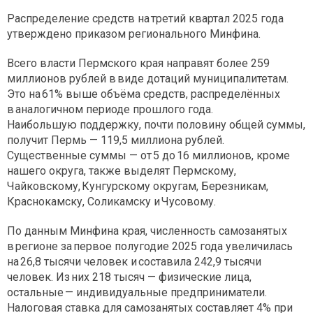
Распределение средств на третий квартал 2025 года
утверждено приказом регионального Минфина.
Всего власти Пермского края направят более 259
миллионов рублей в виде дотаций муниципалитетам.
Это на 61% выше объёма средств, распределённых
в аналогичном периоде прошлого года.
Наибольшую поддержку, почти половину общей суммы,
получит Пермь — 119,5 миллиона рублей.
Существенные суммы — от 5 до 16 миллионов, кроме
нашего округа, также выделят Пермскому,
Чайковскому, Кунгурскому округам, Березникам,
Краснокамску, Соликамску и Чусовому.
По данным Минфина края, численность самозанятых
в регионе за первое полугодие 2025 года увеличилась
на 26,8 тысячи человек и составила 242,9 тысячи
человек. Из них 218 тысяч — физические лица,
остальные — индивидуальные предприниматели.
Налоговая ставка для самозанятых составляет 4% при