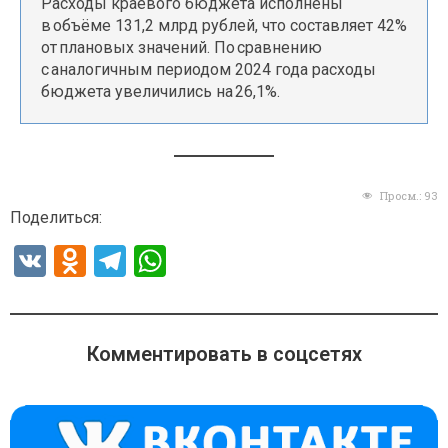
Расходы краевого бюджета исполнены
в объёме 131,2 млрд рублей, что составляет 42%
от плановых значений. По сравнению
с аналогичным периодом 2024 года расходы
бюджета увеличились на 26,1%.
Просм.:
93
Поделиться:
V
O
T
W
K
d
el
h
n
e
at
o
gr
s
Комментировать в соцсетях
kl
a
A
a
m
p