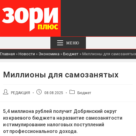
МЕНЮ
Главная
»
Новости
»
Экономика
»
Бюджет
»
Миллионы для самозанятых
Миллионы для самозанятых
Автор
Запись
Рубрика
РЕДАКЦИЯ
08.08.2025
Бюджет
записи:
опубликована:
записи:
5,4 миллиона рублей получит Добрянский округ
из краевого бюджета на развитие самозанятости
и стимулирование налоговых поступлений
от профессионального дохода.