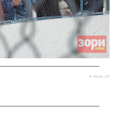
Просм.:
229