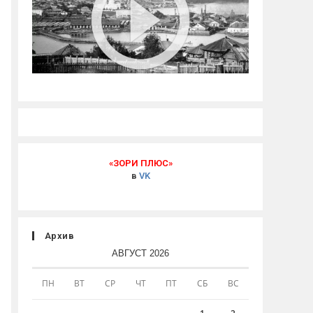
«ЗОРИ ПЛЮС»
в
VK
Архив
АВГУСТ 2026
ПН
ВТ
СР
ЧТ
ПТ
СБ
ВС