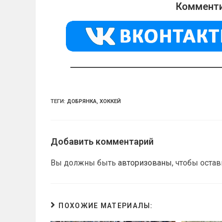
o
gr
s
Комменти
kl
a
A
a
m
p
ss
p
ni
ki
ТЕГИ:
ДОБРЯНКА
,
ХОККЕЙ
Добавить комментарий
Вы должны быть
авторизованы
, чтобы оста
ПОХОЖИЕ МАТЕРИАЛЫ: