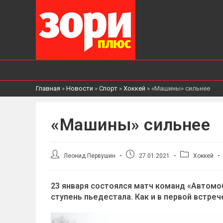
Главная
»
Новости
»
Спорт
»
Хоккей
»
«Машины» сильнее
«Машины» сильнее
Автор
Запись
Рубрика
Леонид Первушин
27.01.2021
Хоккей
записи:
опубликована:
записи:
23 января состоялся матч команд «Автом
ступень пьедестала. Как и в первой встре