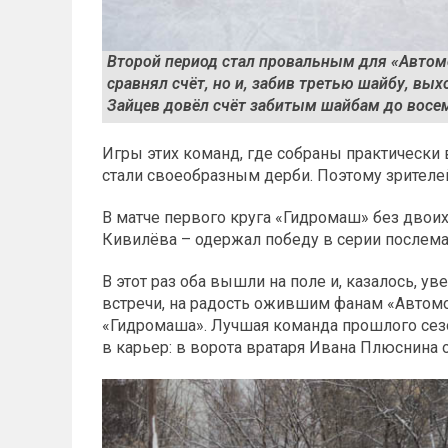
Второй период стал провальным для «Автомо
сравнял счёт, но и, забив третью шайбу, в
Зайцев довёл счёт забитым шайбам до восем
Игры этих команд, где собраны практически
стали своеобразным дерби. Поэтому зрителей
В матче первого круга «Гидромаш» без двои
Кивилёва – одержал победу в серии послем
В этот раз оба вышли на поле и, казалось, у
встречи, на радость ожившим фанам «Автом
«Гидромаша». Лучшая команда прошлого сезо
в карьер: в ворота вратаря Ивана Плюснина 