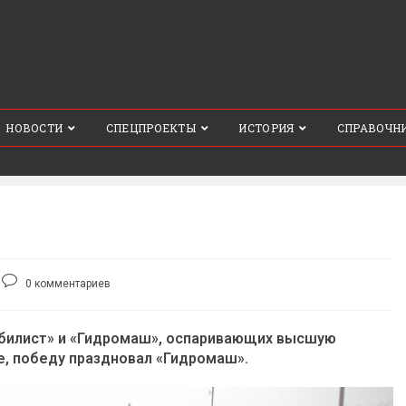
НОВОСТИ
СПЕЦПРОЕКТЫ
ИСТОРИЯ
СПРАВОЧН
Комментарии
0 комментариев
к
записи:
обилист» и «Гидромаш», оспаривающих высшую
че, победу праздновал «Гидромаш».