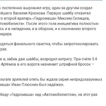
постепенно выровнял игру, один за другим создал
ейшего Василия Крюкова. Первую шайбу отквитал
го второй вратарь «Гидромаша» Максим Селищев,
томобилиста». После этого гола инициатива полностью
ь и в нападении, и в обороне, и к окончанию второго
лидера.
ждаться финального свистка, чтобы запротоколировать
раз.
и, забив две шайбы, возродил интригу. При счёте 5:4
 Артёмов в его ворота назначает штрафной бросок –
ультате зрителей опять бы ждала серия непредсказуемых
омаша» Иван Плюснин был надёжен.
еду «Гидромаша» над «Автомобилистом», на этот раз