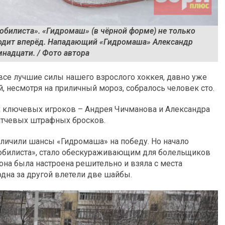
билиста». «Гидромаш» (в чёрной форме) не только
ыходит вперёд. Нападающий «Гидромаша» Александр
надцати. / Фото автора
 все лучшие силы нашего взрослого хоккея, давно уже
, несмотря на приличный мороз, собралось человек сто.
х ключевых игроков – Андрея Чичманова и Александра
атчевых штрафных бросков.
величили шансы «Гидромаша» на победу. Но начало
обилиста», стало обескураживающим для болельщиков
на была настроена решительно и взяла с места
одна за другой влетели две шайбы.