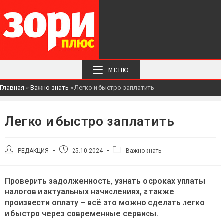
МЕНЮ
Главная
»
Важно знать
»
Легко и быстро заплатить
Легко и быстро заплатить
Автор
Запись
Рубрика
РЕДАКЦИЯ
25.10.2024
Важно знать
записи:
опубликована:
записи:
Проверить задолженность, узнать о сроках уплаты
налогов и актуальных начислениях, а также
произвести оплату – всё это можно сделать легко
и быстро через современные сервисы.