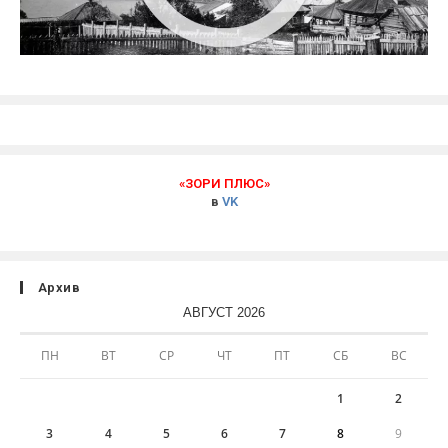
«ЗОРИ ПЛЮС»
в
VK
Архив
АВГУСТ 2026
ПН
ВТ
СР
ЧТ
ПТ
СБ
ВС
1
2
3
4
5
6
7
8
9