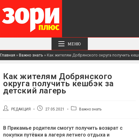
МЕНЮ
Главная
»
Важно знать
»
Как жителям Добрянского округа получить кешб
Как жителям Добрянского
округа получить кешбэк за
детский лагерь
Автор
Запись
Рубрика
РЕДАКЦИЯ
27.05.2021
Важно знать
записи:
опубликована:
записи:
В Прикамье родители смогут получить возврат с
покупки путёвки в лагеря летнего отдыха и