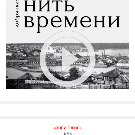
«ЗОРИ ПЛЮС»
в
VK