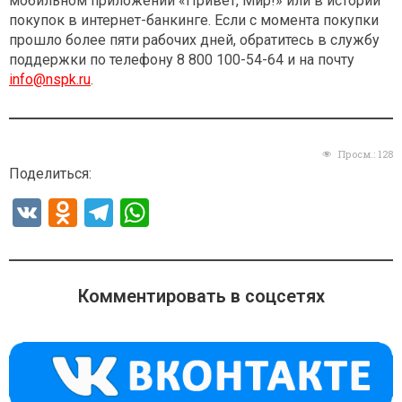
мобильном приложении «Привет, Мир!» или в истории
покупок в интернет-банкинге. Если с момента покупки
прошло более пяти рабочих дней, обратитесь в службу
поддержки по телефону 8 800 100-54-64 и на почту
info@nspk.ru
.
Просм.:
128
Поделиться:
V
O
T
W
K
d
el
h
n
e
at
o
gr
s
Комментировать в соцсетях
kl
a
A
a
m
p
ss
p