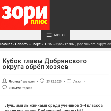
МЕНЮ
Главная
»
Новости
»
Спорт
»
Лыжи
»
Кубок главы Добрянского округа о
Кубок главы Добрянского
округа обрёл хозяев
Леонид Первушин
23.12.2020
Лыжи
0 комментариев
Лучшими лыжниками среди учеников 3-4 классов
стали учащиеся Добрянской школы № 1.