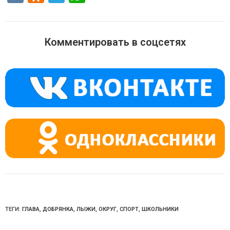
K
d
el
h
n
e
at
o
gr
s
Комментировать в соцсетях
kl
a
A
a
m
p
ss
p
ni
ki
ТЕГИ:
ГЛАВА
,
ДОБРЯНКА
,
ЛЫЖИ
,
ОКРУГ
,
СПОРТ
,
ШКОЛЬНИКИ