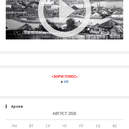
«ЗОРИ ПЛЮС»
в
VK
Архив
АВГУСТ 2026
ПН
ВТ
СР
ЧТ
ПТ
СБ
ВС