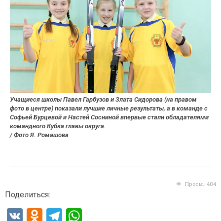
Учащиеся школы Павел Гарбузов и Злата Сидорова (на правом
фото в центре) показали лучшие личные результаты, а в команде с
Софьей Бурцевой и Настей Сосниной впервые стали обладателями
командного Кубка
главы округа.
/ Фото Я. Ромашова
Просм.:
404
Поделиться:
V
O
T
W