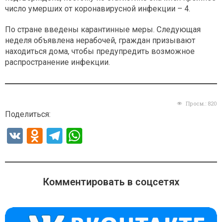
число умерших от коронавирусной инфекции – 4.
По стране введены карантинные меры. Следующая
неделя объявлена нерабочей, граждан призывают
находиться дома, чтобы предупредить возможное
распространение инфекции.
Просм.:
820
Поделиться:
V
O
T
W
K
d
el
h
n
e
at
o
gr
s
Комментировать в соцсетях
kl
a
A
a
m
p