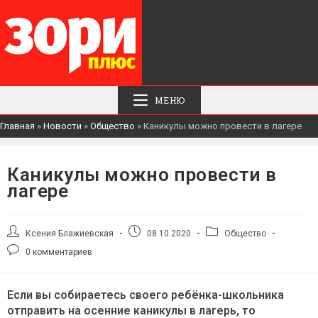
МЕНЮ
Главная
»
Новости
»
Общество
»
Каникулы можно провести в лагере
Каникулы можно провести в
лагере
Автор
Запись
Рубрика
Ксения Блажиевская
08.10.2020
Общество
записи:
опубликована:
записи:
Комментарии
0 комментариев
к
записи:
Если вы собираетесь своего ребёнка-школьника
отправить на осенние каникулы в лагерь, то