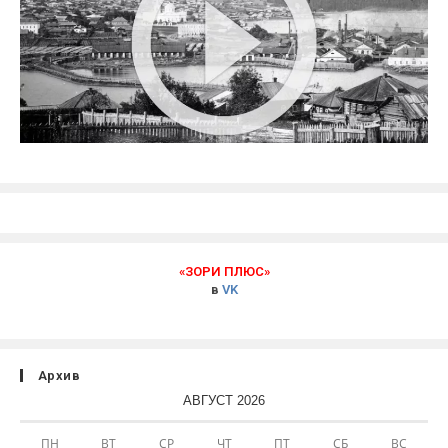
«ЗОРИ ПЛЮС»
в
VK
Архив
АВГУСТ 2026
ПН
ВТ
СР
ЧТ
ПТ
СБ
ВС