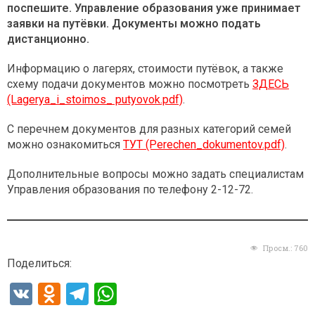
поспешите. Управление образования уже принимает
заявки на путёвки. Документы можно подать
дистанционно.
Информацию о лагерях, стоимости путёвок, а также
схему подачи документов можно посмотреть
ЗДЕСЬ
(Lagerya_i_stoimos_ putyovok.pdf)
.
С перечнем документов для разных категорий семей
можно ознакомиться
ТУТ (Perechen_dokumentov.pdf)
.
Дополнительные вопросы можно задать специалистам
Управления образования по телефону 2-12-72.
Просм.:
760
Поделиться:
V
O
T
W