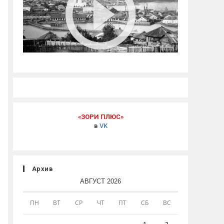
«ЗОРИ ПЛЮС»
в
VK
Архив
АВГУСТ 2026
ПН
ВТ
СР
ЧТ
ПТ
СБ
ВС