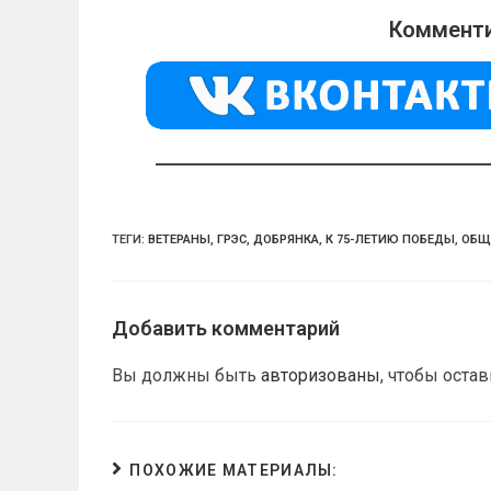
o
gr
s
Комменти
kl
a
A
a
m
p
ss
p
ni
ki
ТЕГИ:
ВЕТЕРАНЫ
,
ГРЭС
,
ДОБРЯНКА
,
К 75-ЛЕТИЮ ПОБЕДЫ
,
ОБЩ
Добавить комментарий
Вы должны быть
авторизованы
, чтобы оста
ПОХОЖИЕ МАТЕРИАЛЫ: