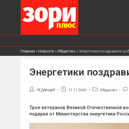
Главная
»
Новости
»
Общество
»
Энергетики поздравили до
Энергетики поздрав
Автор
Запись
Рубрика
Ко
РЕДАКЦИЯ
11.11.2020
Общество
записи:
опубликована:
записи:
к
зап
Трое ветеранов Великой Отечественной в
подарки от Министерства энергетики Росси