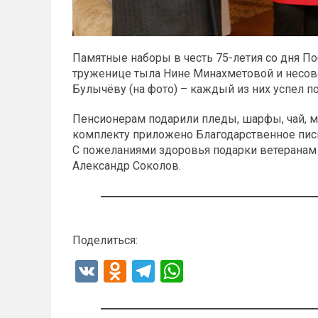
Памятные наборы в честь 75-летия со дня 
труженице тыла Нине Минахметовой и несо
Булычёву (на фото) – каждый из них успел по
Пенсионерам подарили пледы, шарфы, чай, мё
комплекту приложено Благодарственное пись
С пожеланиями здоровья подарки ветеранам
Александр Соколов.
Поделиться:
V
O
T
W
K
d
el
h
n
e
at