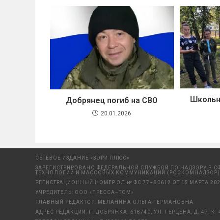
Школьн
Добрянец погиб на СВО
20.01.2026
СЕТЕВОЕ ИЗДАНИЕ «ЗОРИ ПЛЮС»
ЗАРЕГИСТРИРОВАНО ФЕДЕРАЛЬНОЙ СЛУЖБОЙ ПО НАДЗОРУ В С
ТЕХНОЛОГИЙ И МАССОВЫХ КОММУНИКАЦИЙ (РОСКОМНАДЗОР)
РЕГИСТРАЦИОННЫЙ НОМЕР ЭЛ № ФС 77–80612 ОТ 15 МАРТА 202
УЧРЕДИТЕЛЬ: ООО «ПРЕССА–ТОМ»
ГЛАВНЫЙ РЕДАКТОР: МЕЛАНИНА ОЛЬГА ГЕРМАНОВНА
АДРЕС РЕДАКЦИИ: Г. ДОБРЯНКА, 618740, УЛ. ГЕРЦЕНА, Д. 47, К. 