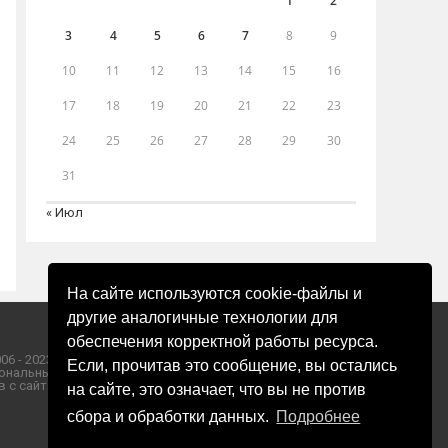
1
2
3
4
5
6
7
8
9
10
11
12
13
14
15
16
17
18
19
20
21
22
23
24
25
26
27
28
29
30
31
« Июл
На сайте используются cookie-файлы и
другие аналогичные технологии для
обеспечения корректной работы ресурса.
06 - 2023 ООО «Пресса-Том».
Если, прочитав это сообщение, вы остались
ональных данных ООО «Пресса-Том».
 с сайта «ЗОРИ ПЛЮС».
на сайте, это означает, что вы не против
сбора и обработки данных.
Подробнее