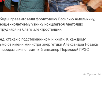
Победы презентовали фронтовику Василию Амелькину,
вершеннолетнему узнику концлагеря Анатолию
трудился на благо электростанции.
д, стакан с подстаканником и книги. К каждому
мо от имени министра энергетики Александра Новака.
 передал лично главный инженер Пермской ГРЭС
Просм.:
441