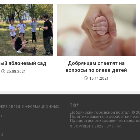
ый яблоневый сад
Добрянцам ответят на
вопросы по опеке детей
25.08.2021
15.11.2021
16+
ФЕРЕ СВЯЗИ, ИНФОРМАЦИОННЫХ
Добрянский городской портал. © 20
Политика защиты и обработки перс
1Г.
Правила использования материалов
D1ed
© COPYRIGHT 2025 · BY
43