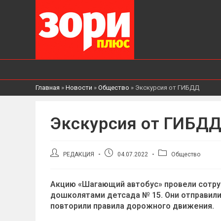
Главная
»
Новости
»
Общество
»
Экскурсия от ГИБДД
Экскурсия от ГИБД
Автор
Запись
Рубрика
РЕДАКЦИЯ
04.07.2022
Общество
записи:
опубликована:
записи:
Акцию «Шагающий автобус» провели сотру
дошколятами детсада № 15. Они отправили
повторили правила дорожного движения.