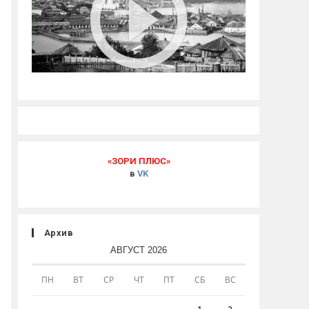
«ЗОРИ ПЛЮС»
в
VK
Архив
АВГУСТ 2026
ПН
ВТ
СР
ЧТ
ПТ
СБ
ВС