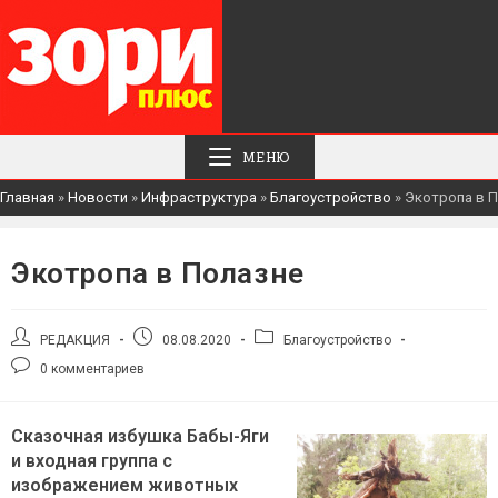
МЕНЮ
Главная
»
Новости
»
Инфраструктура
»
Благоустройство
»
Экотропа в 
Экотропа в Полазне
Автор
Запись
Рубрика
РЕДАКЦИЯ
08.08.2020
Благоустройство
записи:
опубликована:
записи:
Комментарии
0 комментариев
к
записи:
Сказочная избушка Бабы-Яги
и входная группа с
изображением животных