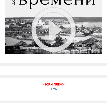
«ЗОРИ ПЛЮС»
в
VK