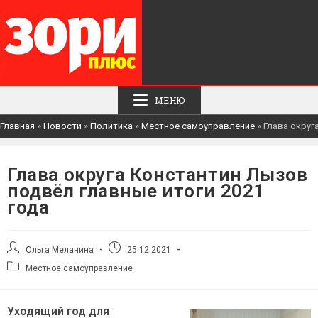
МЕНЮ
Главная
»
Новости
»
Политика
»
Местное самоуправление
»
Глава округ
Глава округа Константин Лызов
подвёл главные итоги 2021
года
Автор
Запись
Ольга Меланина
25.12.2021
записи:
опубликована:
Рубрика
Местное самоуправление
записи:
Уходящий год для