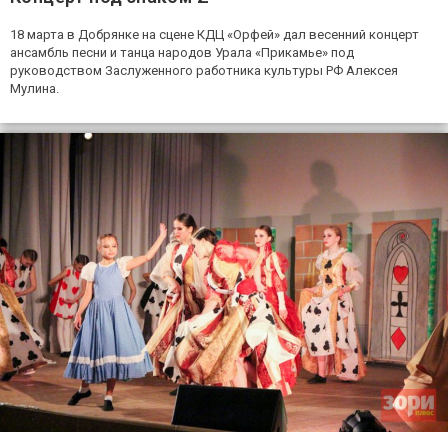
18 марта в Добрянке на сцене КДЦ «Орфей» дал весенний концерт
ансамбль песни и танца народов Урала «Прикамье» под
руководством Заслуженного работника культуры РФ Алексея
Мулина.