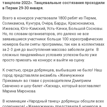
танцпола-2022». Танцевальные состязания проходили
в Перми 29-30 января.
Всего в конкурсе участвовали 1800 ребят из Перми,
Соликамска, Кунгура, Очёра, Барды, Краснокамска,
Ижевска, Юго-Камский, Усть-Качки, Большой Сосновы.
Но, по словам организаторов, это далеко не все
заявившиеся участники: больше 100 хореографических
номеров были сняты программы, так как в коллективах
за 2-3 дня до выступления массово заболели дети. В
сложных пандемийных условиях успехом было уже
просто приехать на конкурс и выйти на сцену.
К счастью, среди добрянцев, выбывших не было! Наш
город представляли ансамбль «Жемчужинки
Прикамья» во главе с руководителем Дмитрием
Савченко и шоу-балет «Каскад», который возглавляет
Марина Миронова.
В номинации «Народный танец» добрянцы обошли всех
соперников! «Жемчужинки» представили 6 номеров в