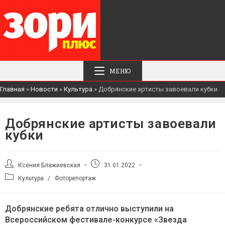
МЕНЮ
Главная
»
Новости
»
Культура
»
Добрянские артисты завоевали кубки
Добрянские артисты завоевали
кубки
Автор
Запись
Ксения Блажиевская
31.01.2022
записи:
опубликована:
Рубрика
Культура
/
Фоторепортаж
записи:
Добрянские ребята отлично выступили на
Всероссийском фестивале-конкурсе «Звезда