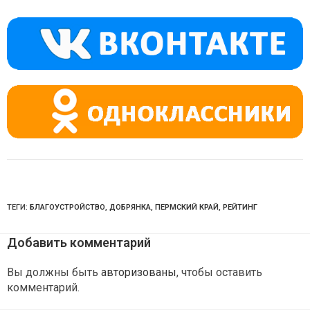
kl
a
A
a
m
p
ss
p
ni
ki
ТЕГИ:
БЛАГОУСТРОЙСТВО
,
ДОБРЯНКА
,
ПЕРМСКИЙ КРАЙ
,
РЕЙТИНГ
Добавить комментарий
Вы должны быть
авторизованы
, чтобы оставить
комментарий.