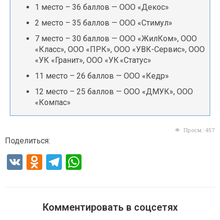
1 место – 36 баллов — ООО «Декос»
2 место – 35 баллов — ООО «Стимул»
7 место – 30 баллов — ООО «ЖилКом», ООО
«Класс», ООО «ПРК», ООО «УВК-Сервис», ООО
«УК «Гранит», ООО «УК «Статус»
11 место – 26 баллов — ООО «Кедр»
12 место – 25 баллов — ООО «ДМУК», ООО
«Компас»
Просм.:
457
Поделиться:
V
O
T
W
K
d
el
h
n
e
at
o
gr
s
Комментировать в соцсетях