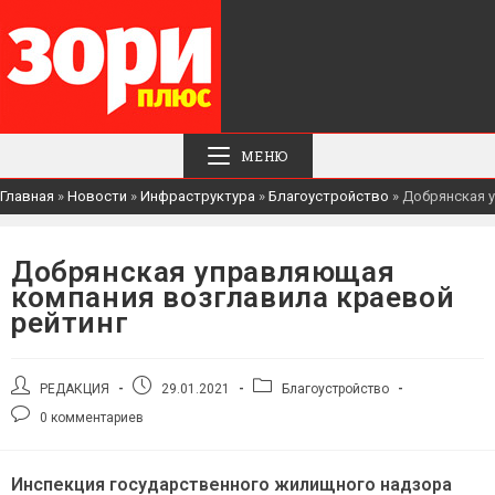
МЕНЮ
Главная
»
Новости
»
Инфраструктура
»
Благоустройство
»
Добрянская 
Добрянская управляющая
компания возглавила краевой
рейтинг
Автор
Запись
Рубрика
РЕДАКЦИЯ
29.01.2021
Благоустройство
записи:
опубликована:
записи:
Комментарии
0 комментариев
к
записи:
Инспекция государственного жилищного надзора