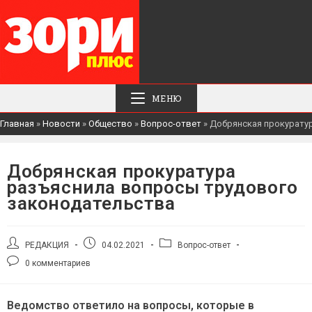
МЕНЮ
Главная
»
Новости
»
Общество
»
Вопрос-ответ
»
Добрянская прокурату
Добрянская прокуратура
разъяснила вопросы трудового
законодательства
Автор
Запись
Рубрика
РЕДАКЦИЯ
04.02.2021
Вопрос-ответ
записи:
опубликована:
записи:
Комментарии
0 комментариев
к
записи:
Ведомство ответило на вопросы, которые в