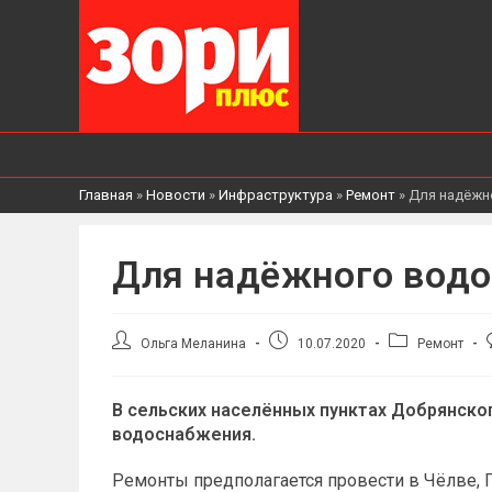
Главная
»
Новости
»
Инфраструктура
»
Ремонт
»
Для надёжн
Для надёжного вод
Автор
Запись
Рубрика
Ольга Меланина
10.07.2020
Ремонт
записи:
опубликована:
записи:
В сельских населённых пунктах Добрянског
водоснабжения.
Ремонты предполагается провести в Чёлве,