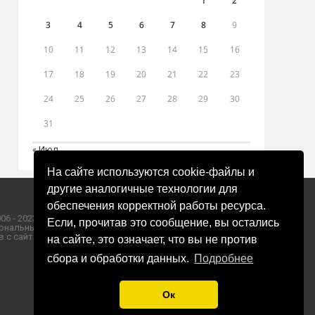
1
2
3
4
5
6
7
8
9
10
11
12
13
14
15
16
17
18
19
20
21
22
23
24
25
26
27
28
29
30
31
« Июл
На сайте используются cookie-файлы и
другие аналогичные технологии для
обеспечения корректной работы ресурса.
06 - 2023 ООО «Пресса-Том».
Если, прочитав это сообщение, вы остались
ональных данных ООО «Пресса-Том».
 с сайта «ЗОРИ ПЛЮС».
на сайте, это означает, что вы не против
сбора и обработки данных.
Подробнее
Ок