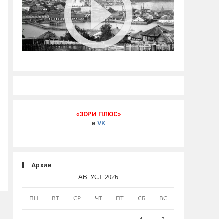
«ЗОРИ ПЛЮС»
в
VK
Архив
АВГУСТ 2026
ПН
ВТ
СР
ЧТ
ПТ
СБ
ВС