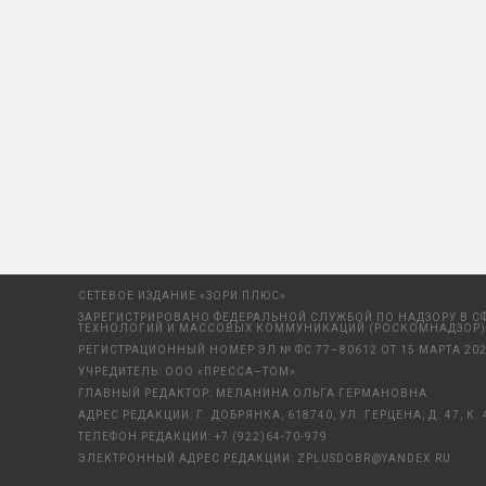
СЕТЕВОЕ ИЗДАНИЕ «ЗОРИ ПЛЮС»
ЗАРЕГИСТРИРОВАНО ФЕДЕРАЛЬНОЙ СЛУЖБОЙ ПО НАДЗОРУ В С
ТЕХНОЛОГИЙ И МАССОВЫХ КОММУНИКАЦИЙ (РОСКОМНАДЗОР)
РЕГИСТРАЦИОННЫЙ НОМЕР ЭЛ № ФС 77–80612 ОТ 15 МАРТА 202
УЧРЕДИТЕЛЬ: ООО «ПРЕССА–ТОМ»
ГЛАВНЫЙ РЕДАКТОР: МЕЛАНИНА ОЛЬГА ГЕРМАНОВНА
АДРЕС РЕДАКЦИИ: Г. ДОБРЯНКА, 618740, УЛ. ГЕРЦЕНА, Д. 47, К. 
ТЕЛЕФОН РЕДАКЦИИ:
+7 (922)64-70-979
ЭЛЕКТРОННЫЙ АДРЕС РЕДАКЦИИ:
ZPLUSDOBR@YANDEX.RU