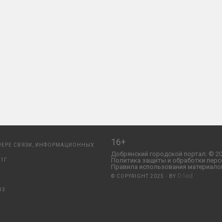
16+
ФЕРЕ СВЯЗИ, ИНФОРМАЦИОННЫХ
Добрянский городской портал. © 20
Политика защиты и обработки перс
1Г.
Правила использования материалов
D1ed
© COPYRIGHT 2025 · BY
43