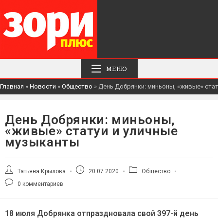
МЕНЮ
Главная
»
Новости
»
Общество
»
День Добрянки: миньоны, «живые» ста
День Добрянки: миньоны,
«живые» статуи и уличные
музыканты
Автор
Запись
Рубрика
Татьяна Крылова
20.07.2020
Общество
записи:
опубликована:
записи:
Комментарии
0 комментариев
к
записи:
18 июля Добрянка отпраздновала свой 397-й день