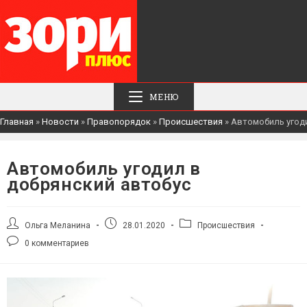
МЕНЮ
Главная
»
Новости
»
Правопорядок
»
Происшествия
»
Автомобиль угоди
Автомобиль угодил в
добрянский автобус
Автор
Запись
Рубрика
Ольга Меланина
28.01.2020
Происшествия
записи:
опубликована:
записи:
Комментарии
0 комментариев
к
записи: