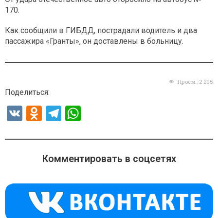
170.
Как сообщили в ГИБДД, пострадали водитель и два
пассажира «Гранты», он доставлены в больницу.
Просм.:
2 205
Поделиться:
V
O
T
W
K
d
el
h
n
e
at
o
gr
s
Комментировать в соцсетях
kl
a
A
a
m
p
ss
p