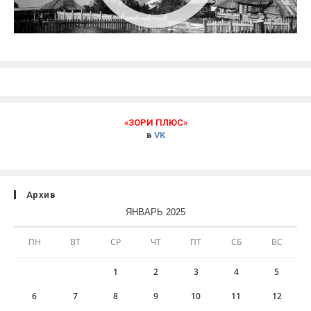
«ЗОРИ ПЛЮС»
в
VK
Архив
ЯНВАРЬ 2025
ПН
ВТ
СР
ЧТ
ПТ
СБ
ВС
1
2
3
4
5
6
7
8
9
10
11
12