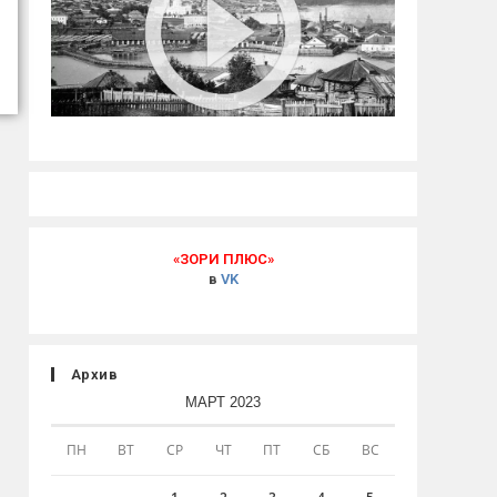
«ЗОРИ ПЛЮС»
в
VK
Архив
МАРТ 2023
ПН
ВТ
СР
ЧТ
ПТ
СБ
ВС