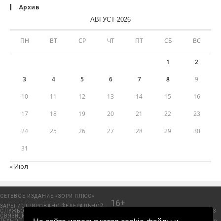
Архив
АВГУСТ 2026
ПН
ВТ
СР
ЧТ
ПТ
СБ
ВС
1
2
3
4
5
6
7
8
9
10
11
12
13
14
15
16
17
18
19
20
21
22
23
24
25
26
27
28
29
30
31
« Июл
СЕТЕВОЕ ИЗДАНИЕ «ЗОРИ ПЛЮС»
16+
ЗАРЕГИСТРИРОВАНО ФЕДЕРАЛЬНОЙ
СЛУЖБОЙ ПО НАДЗОРУ В СФЕРЕ
Добрянский городской портал. © 2006 - 2023
СВЯЗИ, ИНФОРМАЦИОННЫХ
ООО «Пресса-Том».
ТЕХНОЛОГИЙ И МАССОВЫХ
Политика защиты и обработки персональных