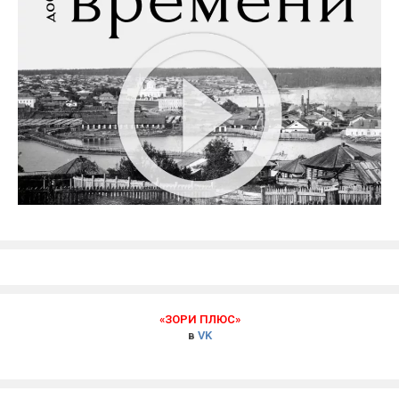
«ЗОРИ ПЛЮС»
в
VK