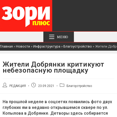
МЕНЮ
Главная
»
Новости
»
Инфраструктура
»
Благоустройство
»
Жители Добр
Жители Добрянки критикуют
небезопасную площадку
Автор
Запись
Рубрика
РЕДАКЦИЯ
23.09.2021
Благоустройство
записи:
опубликована:
записи:
На прошлой неделе в соцсетях появились фото двух
глубоких ям в недавно открывшемся сквере по ул.
Копылова в Добрянке. Детворы здесь собирается