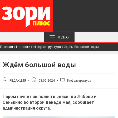
МЕНЮ
Главная
»
Новости
»
Инфраструктура
»
Ждём большой воды
Ждём большой воды
Автор
Запись
Рубрика
РЕДАКЦИЯ
03.05.2024
Инфраструктура
записи:
опубликована:
записи:
Паром начнёт выполнять рейсы до Лябово и
Сенькино во второй декаде мая, сообщает
администрация округа.