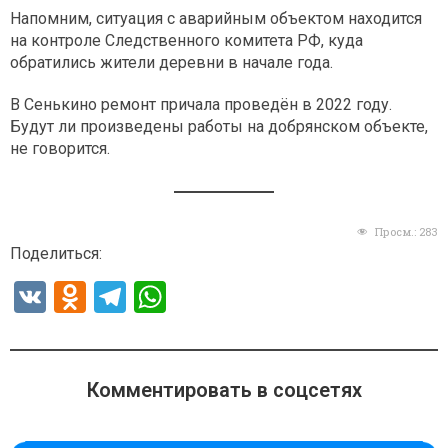
Напомним, ситуация с аварийным объектом находится
на контроле Следственного комитета РФ, куда
обратились жители деревни в начале года.
В Сенькино ремонт причала проведён в 2022 году.
Будут ли произведены работы на добрянском объекте,
не говорится.
Просм.:
283
Поделиться:
V
O
T
W
K
d
el
h
n
e
at
o
gr
s
Комментировать в соцсетях
kl
a
A