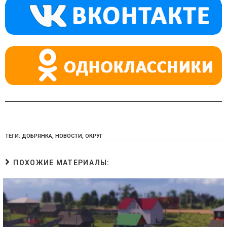
a
m
p
ss
p
ni
ki
ТЕГИ:
ДОБРЯНКА
,
НОВОСТИ
,
ОКРУГ
ПОХОЖИЕ МАТЕРИАЛЫ: