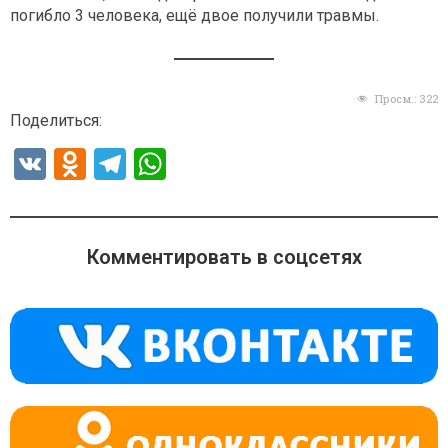
погибло 3 человека, ещё двое получили травмы.
Просм.:
322
Поделиться:
V
O
T
W
K
d
el
h
n
e
at
o
gr
s
Комментировать в соцсетях
kl
a
A
a
m
p
ss
p
ni
ki