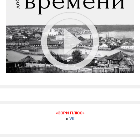
«ЗОРИ ПЛЮС»
в
VK