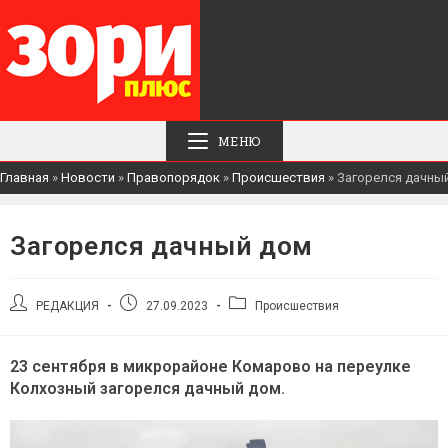
МЕНЮ
Главная
»
Новости
»
Правопорядок
»
Происшествия
»
Загорелся дачны
Загорелся дачный дом
Автор
Запись
Рубрика
РЕДАКЦИЯ
27.09.2023
Происшествия
записи:
опубликована:
записи:
23 сентября в микрорайоне Комарово на переулке
Колхозный загорелся дачный дом.