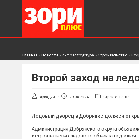
Главная
»
Новости
»
Инфраструктура
»
Строительство
»
Вто
Второй заход на ле
Автор
Запись
Рубрика
Аркадий
29.08.2024
Строительство
записи:
опубликована:
записи:
Ледовый дворец в Добрянке должен откры
Администрация Добрянского округа объявила
и строительство ледового объекта под ключ.