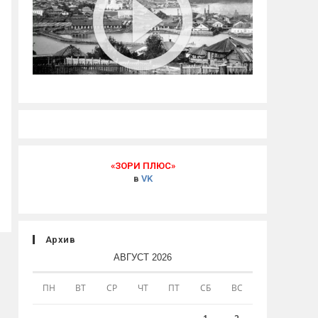
«ЗОРИ ПЛЮС»
в
VK
Архив
АВГУСТ 2026
ПН
ВТ
СР
ЧТ
ПТ
СБ
ВС