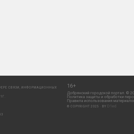
16+
ФЕРЕ СВЯЗИ, ИНФОРМАЦИОННЫХ
Добрянский городской портал. © 20
Политика защиты и обработки перс
1Г.
Правила использования материалов
D1ed
© COPYRIGHT 2025 · BY
43