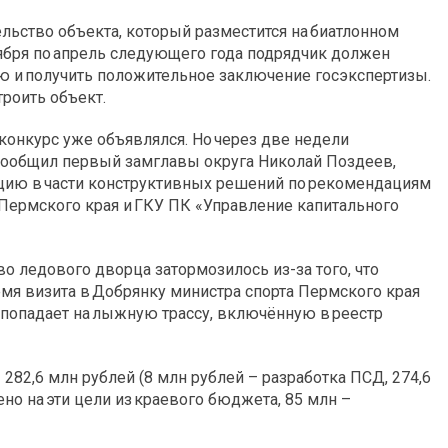
ельство объекта, который разместится на биатлонном
нтября по апрель следующего года подрядчик должен
ю и получить положительное заключение госэкспертизы.
троить объект.
 конкурс уже объявлялся. Но через две недели
сообщил первый замглавы округа Николай Поздеев,
ацию в части конструктивных решений по рекомендациям
 Пермского края и ГКУ ПК «Управление капитального
о ледового дворца затормозилось из-за того, что
ремя визита в Добрянку министра спорта Пермского края
 попадает на лыжную трассу, включённую в реестр
282,6 млн рублей (8 млн рублей – разработка ПСД, 274,6
но на эти цели из краевого бюджета, 85 млн –