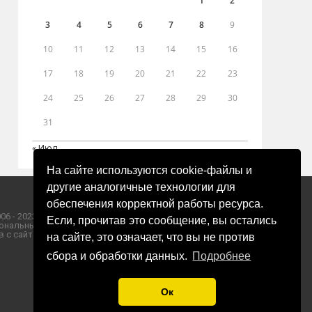
1
2
3
4
5
6
7
8
9
10
11
12
13
14
15
16
17
18
19
20
21
22
23
24
25
26
27
28
29
30
31
« Июл
На сайте используются cookie-файлы и
другие аналогичные технологии для
обеспечения корректной работы ресурса.
06 - 2023 ООО «Пресса-Том».
Если, прочитав это сообщение, вы остались
ональных данных ООО «Пресса-Том».
 с сайта «ЗОРИ ПЛЮС».
на сайте, это означает, что вы не против
сбора и обработки данных.
Подробнее
Ок