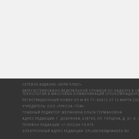
СЕТЕВОЕ ИЗДАНИЕ «ЗОРИ ПЛЮС»
ЗАРЕГИСТРИРОВАНО ФЕДЕРАЛЬНОЙ СЛУЖБОЙ ПО НАДЗОРУ В С
ТЕХНОЛОГИЙ И МАССОВЫХ КОММУНИКАЦИЙ (РОСКОМНАДЗОР)
РЕГИСТРАЦИОННЫЙ НОМЕР ЭЛ № ФС 77–80612 ОТ 15 МАРТА 202
УЧРЕДИТЕЛЬ: ООО «ПРЕССА–ТОМ»
ГЛАВНЫЙ РЕДАКТОР: МЕЛАНИНА ОЛЬГА ГЕРМАНОВНА
АДРЕС РЕДАКЦИИ: Г. ДОБРЯНКА, 618740, УЛ. ГЕРЦЕНА, Д. 47, К. 
ТЕЛЕФОН РЕДАКЦИИ:
+7 (922)64-70-979
ЭЛЕКТРОННЫЙ АДРЕС РЕДАКЦИИ:
ZPLUSDOBR@YANDEX.RU