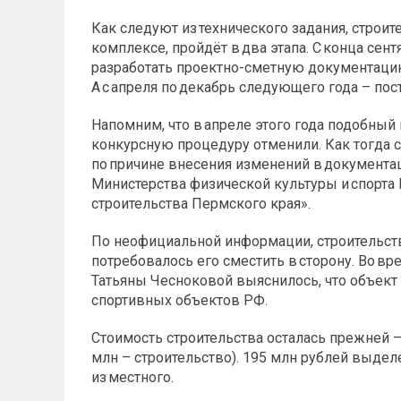
Как следуют из технического задания, строит
комплексе, пройдёт в два этапа. С конца се
разработать проектно-сметную документаци
А с апреля по декабрь следующего года – пос
Напомним, что в апреле этого года подобный
конкурсную процедуру отменили. Как тогда 
по причине внесения изменений в документ
Министерства физической культуры и спорта
строительства Пермского края».
По неофициальной информации, строительств
потребовалось его сместить в сторону. Во в
Татьяны Чесноковой выяснилось, что объект
спортивных объектов РФ.
Стоимость строительства осталась прежней – 
млн – строительство). 195 млн рублей выделе
из местного.