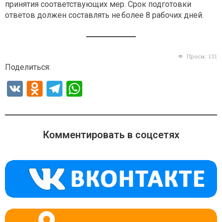
принятия соответствующих мер. Срок подготовки
ответов должен составлять не более 8 рабочих дней.
Просм.:
131
Поделиться:
V
O
T
W
K
d
el
h
n
e
at
o
gr
s
Комментировать в соцсетях
kl
a
A
a
m
p
ss
p
ni
ki