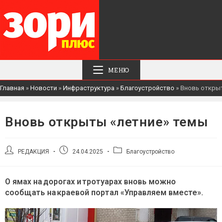
МЕНЮ
Главная
»
Новости
»
Инфраструктура
»
Благоустройство
»
Вновь откры
Вновь открыты «летние» темы
Автор
Запись
Рубрика
РЕДАКЦИЯ
24.04.2025
Благоустройство
записи:
опубликована:
записи:
О ямах на дорогах и тротуарах вновь можно
сообщать на краевой портал «Управляем вместе».