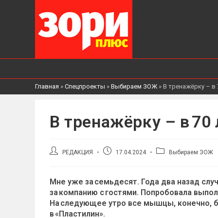
Главная
»
Спецпроекты
»
Выбираем ЗОЖ
»
В тренажёрку – в 
В тренажёрку – в 70 
Автор
Запись
Рубрика
РЕДАКЦИЯ
17.04.2024
Выбираем ЗОЖ
записи:
опубликована:
записи:
Мне уже за семьдесят. Года два назад слу
за компанию с гостями. Попробовала выпо
На следующее утро все мышцы, конечно, бо
в «Пластилин».