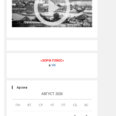
«ЗОРИ ПЛЮС»
в
VK
Архив
АВГУСТ 2026
ПН
ВТ
СР
ЧТ
ПТ
СБ
ВС