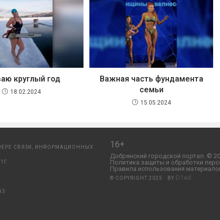
аю круглый год
Важная часть фундамента
семьи
18.02.2024
15.05.2024
16+
ФЕРЕ СВЯЗИ, ИНФОРМАЦИОННЫХ
Добрянский городской портал. © 20
Политика защиты и обработки перс
1Г.
Правила использования материалов
D1ed
© COPYRIGHT 2025 · BY
43