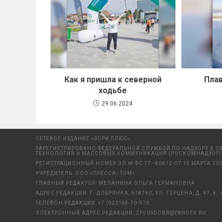
Как я пришла к северной
Плав
ходьбе
29.06.2024
СЕТЕВОЕ ИЗДАНИЕ «ЗОРИ ПЛЮС»
ЗАРЕГИСТРИРОВАНО ФЕДЕРАЛЬНОЙ СЛУЖБОЙ ПО НАДЗОРУ В С
ТЕХНОЛОГИЙ И МАССОВЫХ КОММУНИКАЦИЙ (РОСКОМНАДЗОР)
РЕГИСТРАЦИОННЫЙ НОМЕР ЭЛ № ФС 77–80612 ОТ 15 МАРТА 202
УЧРЕДИТЕЛЬ: ООО «ПРЕССА–ТОМ»
ГЛАВНЫЙ РЕДАКТОР: МЕЛАНИНА ОЛЬГА ГЕРМАНОВНА
АДРЕС РЕДАКЦИИ: Г. ДОБРЯНКА, 618740, УЛ. ГЕРЦЕНА, Д. 47, К. 
ТЕЛЕФОН РЕДАКЦИИ:
+7 (922)64-70-979
ЭЛЕКТРОННЫЙ АДРЕС РЕДАКЦИИ:
ZPLUSDOBR@YANDEX.RU