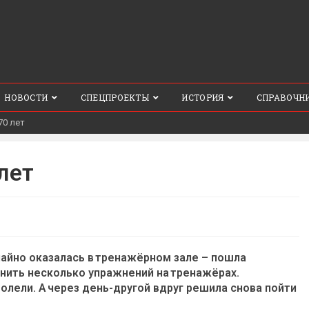
НОВОСТИ
СПЕЦПРОЕКТЫ
ИСТОРИЯ
СПРАВОЧН
70 лет
лет
чайно оказалась в тренажёрном зале – пошла
лнить несколько упражнений на тренажёрах.
лели. А через день-другой вдруг решила снова пойти