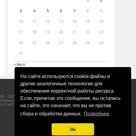
1
2
3
4
5
6
7
8
9
10
11
12
13
14
15
16
17
18
19
20
21
22
23
24
25
26
27
28
29
30
31
« Июл
На сайте используются cookie-файлы и
другие аналогичные технологии для
обеспечения корректной работы ресурса.
06 - 2023 ООО «Пресса-Том».
Если, прочитав это сообщение, вы остались
ональных данных ООО «Пресса-Том».
 с сайта «ЗОРИ ПЛЮС».
на сайте, это означает, что вы не против
сбора и обработки данных.
Подробнее
Ок