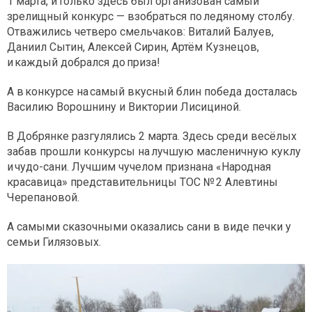
1 марта, и только здесь был организован самый
зрелищный конкурс — взобраться по ледяному столбу.
Отважились четверо смельчаков: Виталий Балуев,
Даниил Сытин, Алексей Сирин, Артём Кузнецов,
и каждый добрался до приза!
А в конкурсе на самый вкусный блин победа досталась
Василию Ворошнину и Виктории Лисициной.
В Добрянке разгулялись 2 марта. Здесь среди весёлых
забав прошли конкурсы на лучшую масленичную куклу
и чудо-сани. Лучшим чучелом признана «Народная
красавица» представительницы ТОС № 2 Алевтины
Черепановой.
А самыми сказочными оказались сани в виде печки у
семьи Гилязовых.