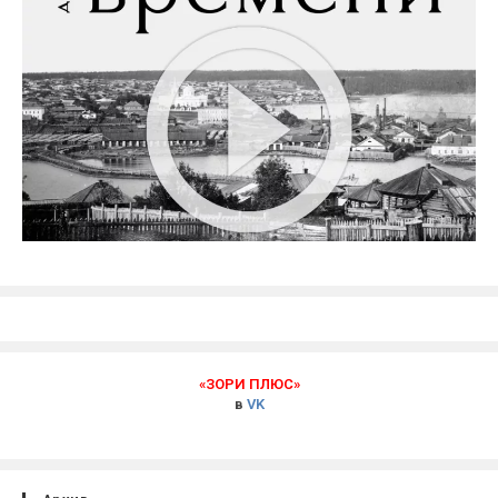
«ЗОРИ ПЛЮС»
в
VK