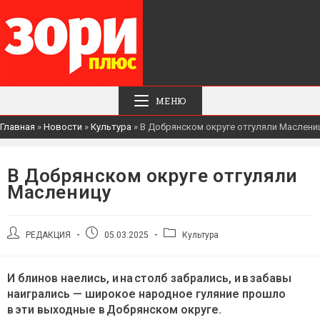
МЕНЮ
Главная
»
Новости
»
Культура
»
В Добрянском округе отгуляли Маслени
В Добрянском округе отгуляли
Масленицу
Автор
Запись
Рубрика
РЕДАКЦИЯ
05.03.2025
Культура
записи:
опубликована:
записи:
И блинов наелись, и на столб забрались, и в забавы
наигрались — широкое народное гуляние прошло
в эти выходные в Добрянском округе.