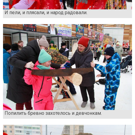
И пели, и плясали, и народ радовали.
Попилить бревно захотелось и девчонкам.