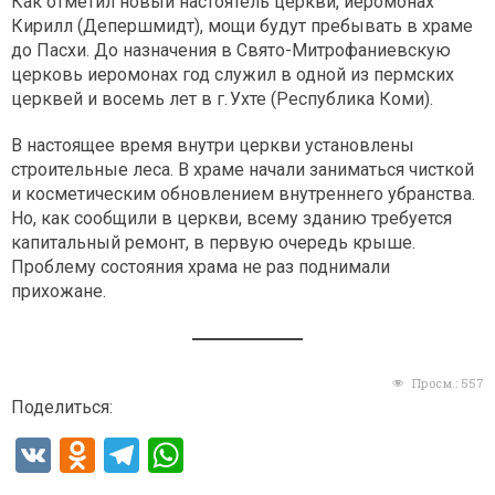
Как отметил новый настоятель церкви, иеромонах
Кирилл (Депершмидт), мощи будут пребывать в храме
до Пасхи. До назначения в Свято-Митрофаниевскую
церковь иеромонах год служил в одной из пермских
церквей и восемь лет в г. Ухте (Республика Коми).
В настоящее время внутри церкви установлены
строительные леса. В храме начали заниматься чисткой
и косметическим обновлением внутреннего убранства.
Но, как сообщили в церкви, всему зданию требуется
капитальный ремонт, в первую очередь крыше.
Проблему состояния храма не раз поднимали
прихожане.
Просм.:
557
Поделиться:
V
O
T
W
K
d
el
h