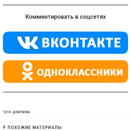
n
e
at
o
gr
s
Комментировать в соцсетях
kl
a
A
a
m
p
ss
p
ni
ki
ТЕГИ:
ДОБРЯНКА
ПОХОЖИЕ МАТЕРИАЛЫ: