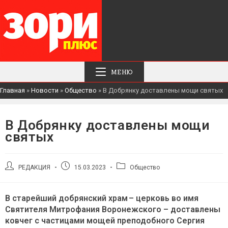
МЕНЮ
Главная
»
Новости
»
Общество
»
В Добрянку доставлены мощи святых
В Добрянку доставлены мощи
святых
Автор
Запись
Рубрика
РЕДАКЦИЯ
15.03.2023
Общество
записи:
опубликована:
записи:
В старейший добрянский храм – церковь во имя
Святителя Митрофания Воронежского – доставлены
ковчег с частицами мощей преподобного Сергия