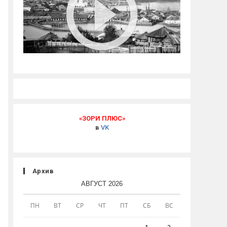
«ЗОРИ ПЛЮС»
в
VK
Архив
АВГУСТ 2026
ПН
ВТ
СР
ЧТ
ПТ
СБ
ВС