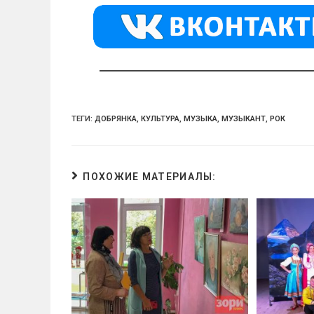
kl
a
A
a
m
p
ss
p
ni
ki
ТЕГИ:
ДОБРЯНКА
,
КУЛЬТУРА
,
МУЗЫКА
,
МУЗЫКАНТ
,
РОК
ПОХОЖИЕ МАТЕРИАЛЫ: