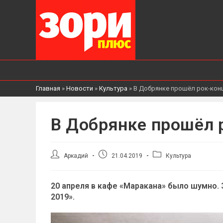
Главная
»
Новости
»
Культура
»
В Добрянке прошёл рок-кон
В Добрянке прошёл 
Автор
Запись
Рубрика
Аркадий
21.04.2019
Культура
записи:
опубликована:
записи:
20 апреля в кафе «Маракана» было шумно. 
2019».