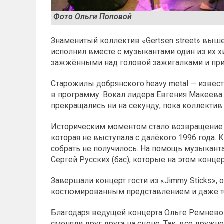
Фото Ольги Поповой
Знаменитый коллектив «Gertsen street» выше
исполнил вместе с музыкантами один из их 
зажжёнными над головой зажигалками и при
Старожилы добрянского heavy metal — извес
в программу. Вокал лидера Евгения Макеева
прекращались ни на секунду, пока коллектив
Историческим моментом стало возвращение 
которая не выступала с далёкого 1996 года. 
собрать не получилось. На помощь музыкант
Сергей Русских (бас), которые на этом конце
Завершали концерт гости из «Jimmy Sticks»,
костюмированным представлением и даже те
Благодаря ведущей концерта Ольге Ремневой
сменяли друг друга на сцене. Так, все друж