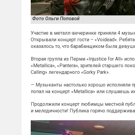
Фото Ольги Поповой
Участие в металл-вечеринке приняли 4 музы
Открывали концерт гости – «Voidead». Ребят
оказалось то, что барабанщиком была девушк
Вторая группа из Перми «Injustice for All» и
«Metallica», «Pantera», зрителей старшего 
Calling» легендарного «Gorky Park».
— Музыканты настолько хорошо исполняли пр
попал на концерт «Metallica» или слушаешь их
Продолжили концерт любимцы местной публик
и мелодичности! Публика горячо поддержива