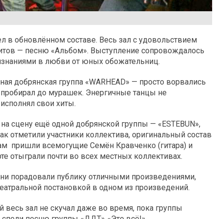
л в обновлённом составе. Весь зал с удовольствием
хитов — песню «Альбом». Выступление сопровождалось
знаниями в любви от юных обожательниц.
тная добрянская группа «WARHEAD» — просто ворвались
 пробирал до мурашек. Энергичные танцы не
 исполнял свои хиты.
на сцену ещё одной добрянской группы — «ESTEBUN»,
Как отметили участники коллектива, оригинальный состав
ам пришли всемогущие Семён Кравченко (гитара) и
рте отыграли почти во всех местных коллективах.
 они порадовали публику отличными произведениями,
атральной постановкой в одном из произведений.
 весь зал не скучал даже во время, пока группы
но спели песню группы «ДДТ» «Это всё!»