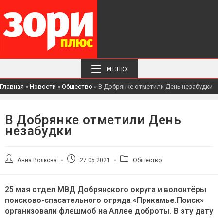
МЕНЮ
Главная
»
Новости
»
Общество
»
В Добрянке отметили День незабудки
В Добрянке отметили День
незабудки
Автор
Запись
Рубрика
Анна Волкова
27.05.2021
Общество
записи:
опубликована:
записи:
25 мая отдел МВД Добрянского округа и волонтёры
поисково-спасательного отряда «Прикамье.Поиск»
организовали флешмоб на Аллее доброты. В эту дату