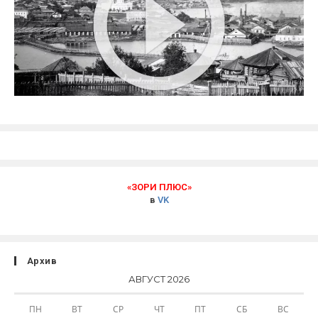
«ЗОРИ ПЛЮС»
в
VK
Архив
АВГУСТ 2026
ПН
ВТ
СР
ЧТ
ПТ
СБ
ВС