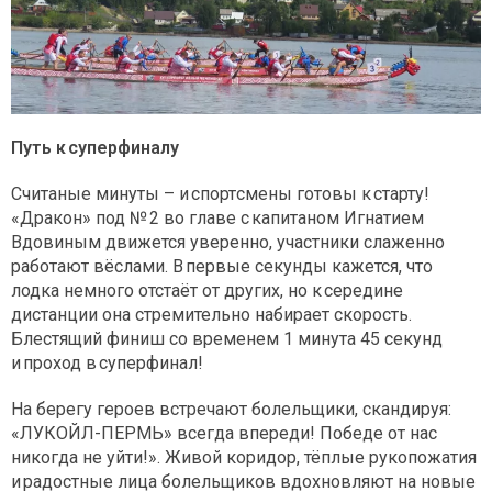
Путь к суперфиналу
Считаные минуты – и спорт­смены готовы к старту!
«Дракон» под № 2 во главе с капитаном Игнатием
Вдовиным движется уверенно, участники слаженно
работают вёслами. В первые секунды кажется, что
лодка немного отстаёт от других, но к середине
дистанции она стремительно набирает скорость.
Блестящий финиш со временем 1 минута 45 секунд
и проход в суперфинал!
На берегу героев встречают болельщики, скандируя:
«ЛУКОЙЛ-ПЕРМЬ» всегда впереди! Победе от нас
никогда не уйти!». Живой коридор, тёплые рукопожатия
и радостные лица болельщиков вдохновляют на новые