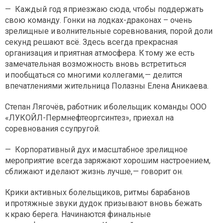
— Каждый год я приезжаю сюда, чтобы поддержать
свою команду. Гонки на лодках-драконах – очень
зрелищные и волнительные соревнования, порой доли
секунд решают всё. Здесь всегда прекрасная
организация и приятная атмосфера. К тому же есть
замечательная возможность вновь встретиться
и пообщаться со многими коллегами, — делится
впечатлениями жительница Полазны Елена Аникаева.
Степан Лягочёв, работник и болельщик команды ООО
«ЛУКОЙЛ-Пермнефтеоргсинтез», приехал на
соревнования с супругой.
— Корпоративный дух и масштабное зрелищное
мероприятие всегда заряжают хорошим настроением,
сближают и делают жизнь лучше, — говорит он.
Крики активных болельщиков, ритмы барабанов
и протяжные звуки дудок призывают вновь бежать
к краю берега. Начинаются финальные