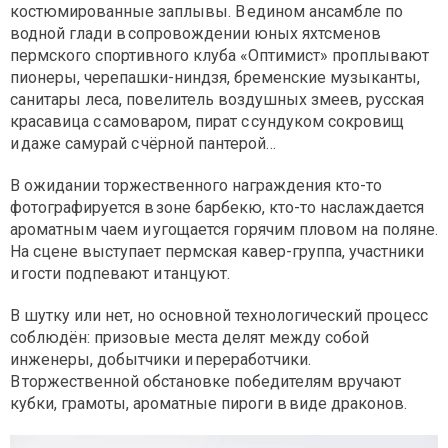
костюмированные заплывы. В едином ансамбле по
водной глади в сопровождении юных яхтсменов
пермского спортивного клуба «Оптимист» проплывают
пионеры, черепашки-ниндзя, бременские музыканты,
санитары леса, повелитель воздушных змеев, русская
красавица с самоваром, пират с сундуком сокровищ
и даже самурай с чёрной пантерой…
В ожидании торжественного награждения кто-то
фотографируется в зоне барбекю, кто-то наслаждается
ароматным чаем и угощается горячим пловом на поляне.
На сцене выступает пермская кавер-группа, участники
и гости подпевают и танцуют.
В шутку или нет, но основной технологический процесс
соблюдён: призовые места делят между собой
инженеры, добытчики и переработчики.
В торжественной обстановке победителям вручают
кубки, грамоты, ароматные пироги в виде драконов.