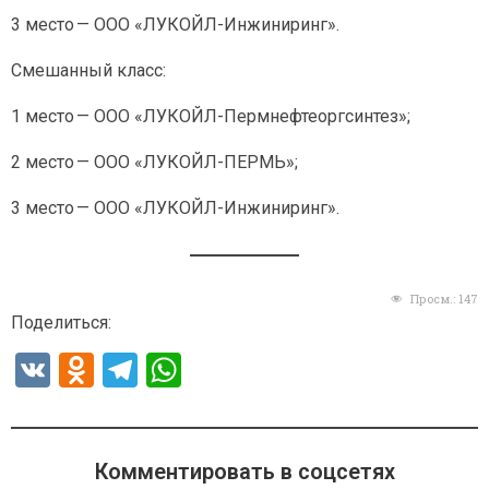
3 место — ООО «ЛУКОЙЛ-Инжиниринг».
Смешанный класс:
1 место — ООО «ЛУКОЙЛ-Пермнефтеоргсинтез»;
2 место — ООО «ЛУКОЙЛ-ПЕРМЬ»;
3 место — ООО «ЛУКОЙЛ-Инжиниринг».
Просм.:
147
Поделиться:
V
O
T
W
K
d
el
h
n
e
at
o
gr
s
Комментировать в соцсетях