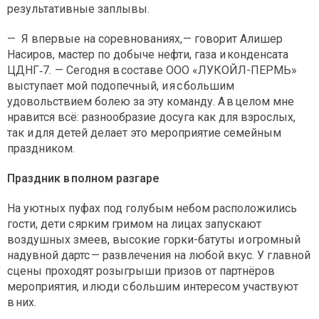
результативные заплывы.
— Я впервые на соревнованиях, — говорит Алишер
Насиров, мастер по добыче нефти, газа и конденсата
ЦДНГ‑7. — Сегодня в составе ООО «ЛУКОЙЛ-ПЕРМЬ»
выступает мой подопечный, и я с большим
удовольствием болею за эту команду. А в целом мне
нравится всё: разнообразие досуга как для взрослых,
так и для детей делает это мероприятие семейным
праздником.
Праздник в полном разгаре
На уютных пуфах под голубым небом расположились
гости, дети с ярким гримом на лицах запускают
воздушных змеев, высокие горки-батуты и огромный
надувной дартс — развлечения на любой вкус. У главной
сцены проходят розыгрыши призов от партнёров
мероприятия, и люди с большим интересом участвуют
в них.