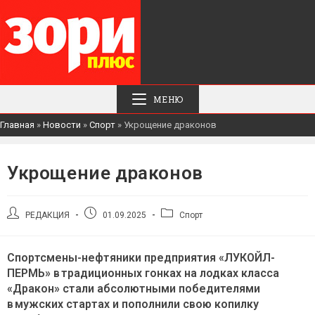
МЕНЮ
Главная
»
Новости
»
Спорт
»
Укрощение драконов
Укрощение драконов
Автор
Запись
Рубрика
РЕДАКЦИЯ
01.09.2025
Спорт
записи:
опубликована:
записи:
Спортсмены-нефтяники предприятия «ЛУКОЙЛ-
ПЕРМЬ» в традиционных гонках на лодках класса
«Дракон» стали абсолютными победителями
в мужских стартах и пополнили свою копилку