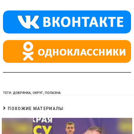
kl
a
A
a
m
p
ss
p
ni
ki
ТЕГИ:
ДОБРЯНКА
,
ОКРУГ
,
ПОЛАЗНА
ПОХОЖИЕ МАТЕРИАЛЫ: