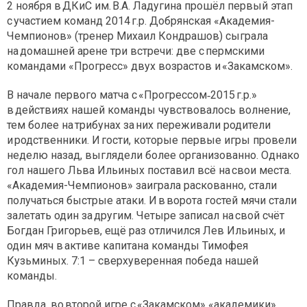
2 ноября в ДКиС им. В.А. Ладугина прошёл первый этап
с участием команд 2014 г.р. Добрянская «Академия-
Чемпионов» (тренер Михаил Кондрашов) сыграла
на домашней арене три встречи: две с пермскими
командами «Прогресс» двух возрастов и «Закамском».
В начале первого матча с «Прогрессом‑2015 г.р.»
в действиях нашей команды чувствовалось волнение,
тем более на трибунах за них переживали родители
и родственники. И гости, которые первые игры провели
неделю назад, выглядели более организованно. Однако
гол нашего Льва Ильиных поставил всё на свои места.
«Академия-Чемпионов» заиграла раскованно, стали
получаться быстрые атаки. И в ворота гостей мячи стали
залетать один за другим. Четыре записал на свой счёт
Богдан Григорьев, ещё раз отличился Лев Ильиных, и
один мяч в активе капитана команды Тимофея
Кузьминых. 7:1 – сверхуверенная победа нашей
команды.
Правда, во второй игре с «Закамском» «академики»