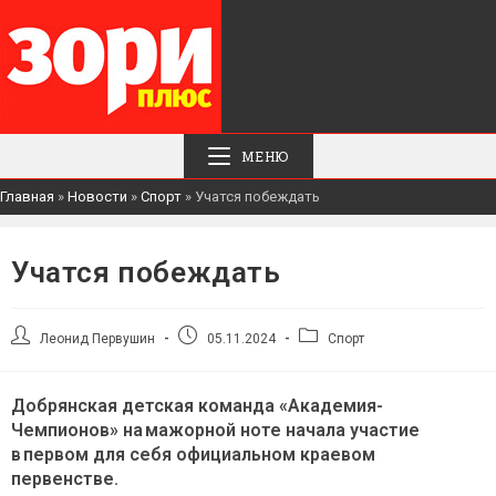
МЕНЮ
Главная
»
Новости
»
Спорт
»
Учатся побеждать
Учатся побеждать
Автор
Запись
Рубрика
Леонид Первушин
05.11.2024
Спорт
записи:
опубликована:
записи:
Добрянская детская команда «Академия-
Чемпионов» на мажорной ноте начала участие
в первом для себя официальном краевом
первенстве.