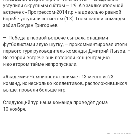
уступили с крупным счётом – 1:9. А в заключительной
встрече с «Прогрессом‑2014 г.р.» в довольно равной
борьбе уступили со счётом (1:3). Голы нашей команды
забил Богдан Григорьев.
– Победа в первой встрече сыграла с нашими
футболистами злую шутку, – прокомментировал итоги
первого тура руководитель команды Дмитрий Лызов. –
Во второй встрече они потеряли концентрацию
и во втором тайме напропускали.
«Академия-Чемпионов» занимает 13 место из 23
команд, но несколько коллективов, расположившихся
выше, провели больше игр.
Следующий тур наша команда проведёт дома
10 ноября.
Просм.:
198