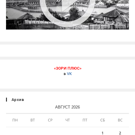
«ЗОРИ ПЛЮС»
в
VK
Архив
АВГУСТ 2026
ПН
ВТ
СР
ЧТ
ПТ
СБ
ВС
1
2