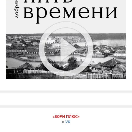
«ЗОРИ ПЛЮС»
в
VK