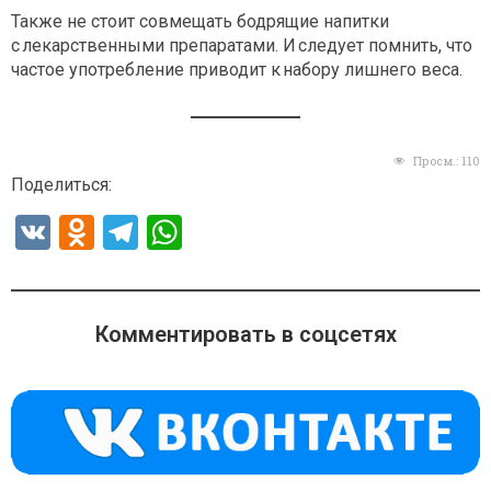
Также не стоит совмещать бодрящие напитки
с лекарственными препаратами. И следует помнить, что
частое употребление приводит к набору лишнего веса.
Просм.:
110
Поделиться:
V
O
T
W
K
d
el
h
n
e
at
o
gr
s
Комментировать в соцсетях
kl
a
A
a
m
p
ss
p
ni