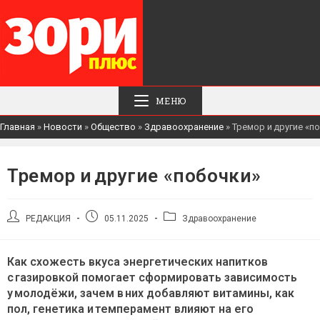
МЕНЮ
Главная
»
Новости
»
Общество
»
Здравоохранение
»
Тремор и другие «п
Тремор и другие «побочки»
Автор
Запись
Рубрика
РЕДАКЦИЯ
05.11.2025
Здравоохранение
записи:
опубликована:
записи:
Как схожесть вкуса энергетических напитков
с газировкой помогает сформировать зависимость
у молодёжи, зачем в них добавляют витамины, как
пол, генетика и темперамент влияют на его