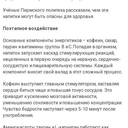
Учёные Пермского политеха рассказали, чем эти
напитки могут быть опасны для здоровья.
Поэтапное воздействие
Основные компоненты энергетиков – кофеин, сахар,
таурин и витамины группы B и С. Попадая в организм,
напиток запускает каскад стимулирующих реакций,
нацеленных в первую очередь на нервную, сердечно-
сосудистую и пищеварительную системы. Каждый
компонент вносит свой вклад в этот сложный процесс.
Кофеин выступает главным стимулятором, заставляя
сердце биться чаще и повышая тонус сосудов. Это
приводит к усилению мозговой активности,
уменьшению сонливости и повышению концентрации.
Чувство бодрости наступает через 5-10 минут после
употребления.
Аминокислоты таурин и L-карнитин работают как