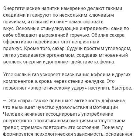
Энергетические напитки намеренно делают такими
сладкими и газируют по нескольким ключевым
причинам, и главная из них – замаскировать
вкус. Основные стимулирующие ингредиенты сами по
себе обладают выраженной горечью. Обилие сахара
эффективно перебивает этот неприятный
привкус. Кроме того, сахар, будучи простым углеводом,
легко усваивается организмом, создавая мгновенный
всплеск энергии и дополняет действие кофеина.
Углекислый газ ускоряет всасывание кофеина и других
компонентов в кровь через стенки желудка. Это
позволяет «энергетическому удару» наступить быстрее.
– Эта «пара» также повышает активность дофамина,
что вызывает чувство удовольствия и мотивации.
Человек начинает ассоциировать употребление
энергетиков с позитивными эмоциями и отсутствием
тревог, стремясь повторить эти состояния. Поначалу
формируется психологическая зависимость, основанная