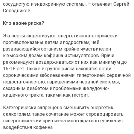
сосудистую и эндокринную системы, – отвечает Сергей
Солодников.
Кто в зоне риска?
Эксперты акцентируют: энергетики категорически
противопоказаны детям и подросткам, чей
развивающийся организм крайне чувствителен
к высоким дозам кофеина и стимуляторов. Врачи
рекомендуют воздерживаться от них как минимум до
16-18 лет. Также в группе риска находятся люди
с хроническими заболеваниями: гипертонией, сердечной
недостаточностью, нарушениями нервной системы,
сахарным диабетом и проблемами желудочно-
кишечного тракта, такими как гастрит.
Категорически запрещено смешивать энергетик
с алкоголем: такое сочетание может спровоцировать
гипертонический криз из-за многократного усиления
воздействия кофеина.