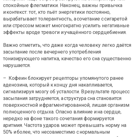
спокойные флегматики. Наконец, важны привычка
и контекст: тот, кто пьёт энергетики постоянно,
вырабатывает толерантность, а сочетание с сигаретой
или стрессом может многократно усилить негативные
эффекты вроде тревоги и учащённого сердцебиения.
Важно отметить, что даже когда человеку легко даётся
засыпание после вечернего употребления
тонизирующего напитка, качество его сна существенно
нарушается.
– Кофеин блокирует рецепторы упомянутого ранее
аденозина, который к концу дня накапливается,
сигнализируя мозгу об усталости. В результате процесс
засыпания затрудняется, а структура сна становится
поверхностной и фрагментированной, лишая организм
полноценного отдыха. Опасно влияние и на сердце,
нередко на фоне такого сочетания формируется
аритмия. Частота ударов может превышать норму на
50% и более, что несовместимо с нормальным