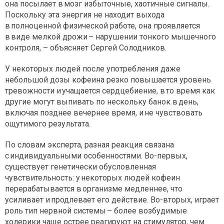
она посылает в мозг избыточные, хаотичные сигналы.
Поскольку эта энергия не находит выхода
в полноценной физической работе, она проявляется
в виде мелкой дрожи – нарушении тонкого мышечного
контроля, – объясняет Сергей Солодников.
У некоторых людей после употребления даже
небольшой дозы кофеина резко повышается уровень
тревожности и учащается сердцебиение, в то время как
другие могут выпивать по нескольку банок в день,
включая позднее вечернее время, и не чувствовать
ощутимого результата.
По словам эксперта, разная реакция связана
с индивидуальными особенностями. Во-первых,
существует генетически обусловленная
чувствительность: у некоторых людей кофеин
перерабатывается в организме медленнее, что
усиливает и продлевает его действие. Во-вторых, играет
роль тип нервной системы – более возбудимые
холерики чаще острее реагируют на стимулятор, чем