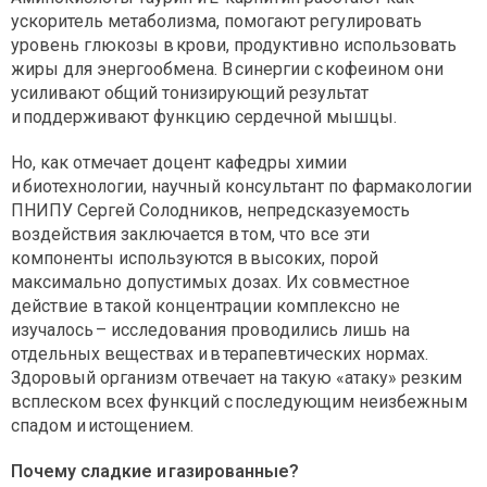
ускоритель метаболизма, помогают регулировать
уровень глюкозы в крови, продуктивно использовать
жиры для энергообмена. В синергии с кофеином они
усиливают общий тонизирующий результат
и поддерживают функцию сердечной мышцы.
Но, как отмечает доцент кафедры химии
и биотехнологии, научный консультант по фармакологии
ПНИПУ Сергей Солодников, непредсказуемость
воздействия заключается в том, что все эти
компоненты используются в высоких, порой
максимально допустимых дозах. Их совместное
действие в такой концентрации комплексно не
изучалось – исследования проводились лишь на
отдельных веществах и в терапевтических нормах.
Здоровый организм отвечает на такую «атаку» резким
всплеском всех функций с последующим неизбежным
спадом и истощением.
Почему сладкие и газированные?