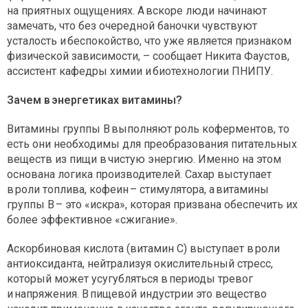
на приятных ощущениях. А вскоре люди начинают
замечать, что без очередной баночки чувствуют
усталость и беспокойство, что уже является признаком
физической зависимости, – сообщает Никита Фаустов,
ассистент кафедры химии и биотехнологии ПНИПУ.
Зачем в энергетиках витамины?
Витамины группы В выполняют роль коферментов, то
есть они необходимы для преобразования питательных
веществ из пищи в чистую энергию. Именно на этом
основана логика производителей. Сахар выступает
в роли топлива, кофеин – стимулятора, а витамины
группы В – это «искра», которая призвана обеспечить их
более эффективное «сжигание».
Аскорбиновая кислота (витамин С) выступает в роли
антиоксиданта, нейтрализуя окислительный стресс,
который может усугубляться в периоды тревог
и напряжения. В пищевой индустрии это вещество