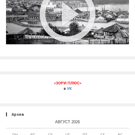
«ЗОРИ ПЛЮС»
в
VK
Архив
АВГУСТ 2026
ПН
ВТ
СР
ЧТ
ПТ
СБ
ВС