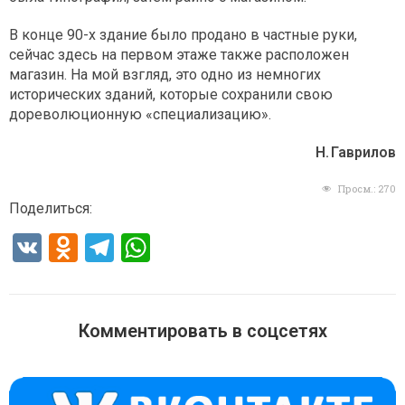
В конце 90-х здание было продано в частные руки,
сейчас здесь на первом этаже также расположен
магазин. На мой взгляд, это одно из немногих
исторических зданий, которые сохранили свою
дореволюционную «специализацию».
Н. Гаврилов
Просм.:
270
Поделиться:
V
O
T
W
K
d
el
h
n
e
at
o
gr
s
Комментировать в соцсетях
kl
a
A
a
m
p