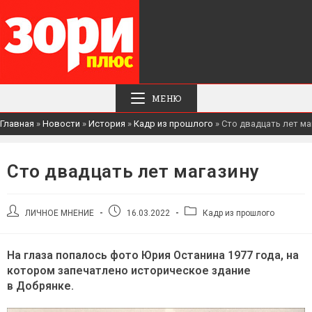
МЕНЮ
Главная
»
Новости
»
История
»
Кадр из прошлого
»
Сто двадцать лет ма
Сто двадцать лет магазину
Автор
Запись
Рубрика
ЛИЧНОЕ МНЕНИЕ
16.03.2022
Кадр из прошлого
записи:
опубликована:
записи:
На глаза попалось фото Юрия Останина 1977 года, на
котором запечатлено историческое здание
в Добрянке.