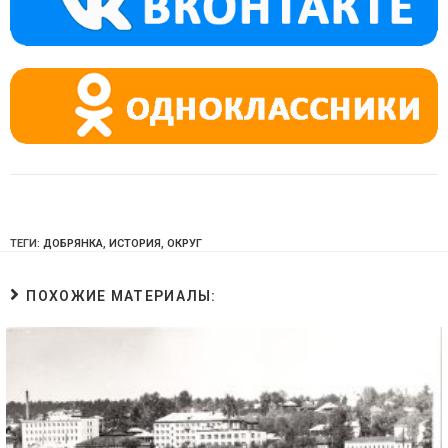
ss
p
ni
ki
ТЕГИ:
ДОБРЯНКА
,
ИСТОРИЯ
,
ОКРУГ
ПОХОЖИЕ МАТЕРИАЛЫ: