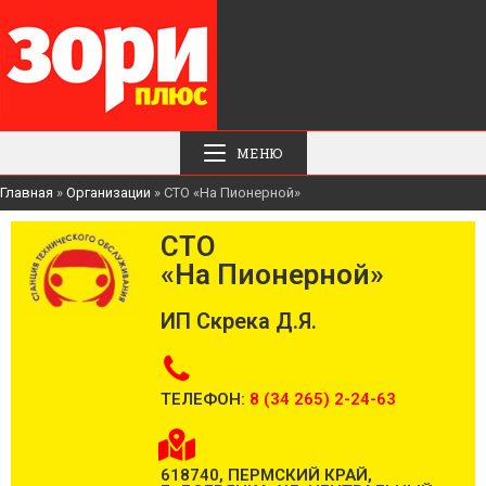
МЕНЮ
Главная
»
Организации
»
СТО «На Пионерной»
СТО
«На Пионерной»
ИП Скрека Д.Я.
ТЕЛЕФОН:
8 (34 265) 2-24-63
618740, ПЕРМСКИЙ КРАЙ,