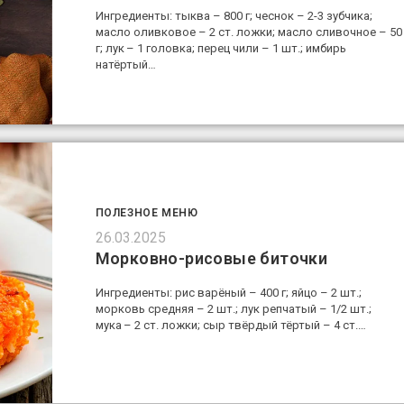
Ингредиенты: тыква – 800 г; чеснок – 2-3 зубчика;
масло оливковое – 2 ст. ложки; масло сливочное – 50
г; лук – 1 головка; перец чили – 1 шт.; имбирь
натёртый…
ПОЛЕЗНОЕ МЕНЮ
26.03.2025
Морковно-рисовые биточки
Ингредиенты: рис варёный – 400 г; яйцо – 2 шт.;
морковь средняя – 2 шт.; лук репчатый – 1/2 шт.;
мука – 2 ст. ложки; сыр твёрдый тёртый – 4 ст.…