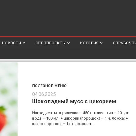
НОВОСТИ
СПЕЦПРОЕКТЫ
ИСТОРИЯ
СПРАВОЧН
ПОЛЕЗНОЕ МЕНЮ
04.06.2025
Шоколадный мусс с цикорием
Ингредиенты: ● ряженка – 450 г; ● желатин – 10 г; ●
вода – 100 мл; ● цикорий (порошок) – 1 ч. ложка; ●
какао-порошок – 1 ст. ложка; ●…