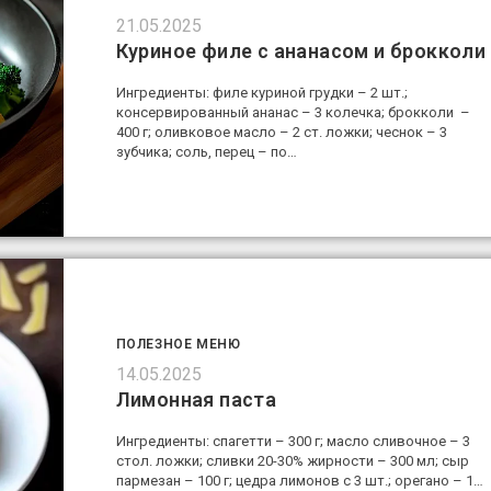
21.05.2025
Куриное филе с ананасом и брокколи
Ингредиенты: филе куриной грудки – 2 шт.;
консервированный ананас – 3 колечка; брокколи –
400 г; оливковое масло – 2 ст. ложки; чеснок – 3
зубчика; соль, перец – по…
ПОЛЕЗНОЕ МЕНЮ
14.05.2025
Лимонная паста
Ингредиенты: спагетти – 300 г; масло сливочное – 3
стол. ложки; сливки 20-30% жирности – 300 мл; сыр
пармезан – 100 г; цедра лимонов с 3 шт.; орегано – 1…