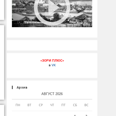
«ЗОРИ ПЛЮС»
в
VK
Архив
АВГУСТ 2026
ПН
ВТ
СР
ЧТ
ПТ
СБ
ВС