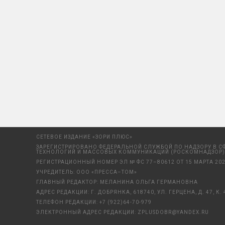
СЕТЕВОЕ ИЗДАНИЕ «ЗОРИ ПЛЮС»
ЗАРЕГИСТРИРОВАНО ФЕДЕРАЛЬНОЙ СЛУЖБОЙ ПО НАДЗОРУ В С
ТЕХНОЛОГИЙ И МАССОВЫХ КОММУНИКАЦИЙ (РОСКОМНАДЗОР)
РЕГИСТРАЦИОННЫЙ НОМЕР ЭЛ № ФС 77–80612 ОТ 15 МАРТА 202
УЧРЕДИТЕЛЬ: ООО «ПРЕССА–ТОМ»
ГЛАВНЫЙ РЕДАКТОР: МЕЛАНИНА ОЛЬГА ГЕРМАНОВНА
АДРЕС РЕДАКЦИИ: Г. ДОБРЯНКА, 618740, УЛ. ГЕРЦЕНА, Д. 47, К. 
ТЕЛЕФОН РЕДАКЦИИ:
+7 (922)64-70-979
ЭЛЕКТРОННЫЙ АДРЕС РЕДАКЦИИ:
ZPLUSDOBR@YANDEX.RU