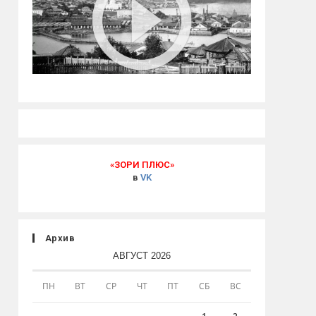
«ЗОРИ ПЛЮС»
в
VK
Архив
АВГУСТ 2026
ПН
ВТ
СР
ЧТ
ПТ
СБ
ВС