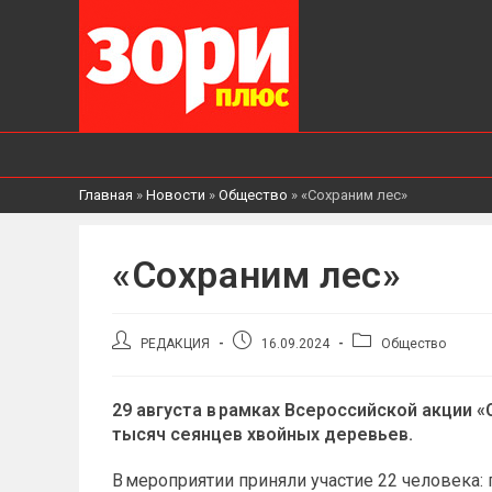
Главная
»
Новости
»
Общество
»
«Сохраним лес»
«Сохраним лес»
Автор
Запись
Рубрика
РЕДАКЦИЯ
16.09.2024
Общество
записи:
опубликована:
записи:
29 августа в рамках Всероссийской акции 
тысяч сеянцев хвойных деревьев.
В мероприятии приняли участие 22 человека: 