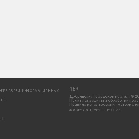
16+
ФЕРЕ СВЯЗИ, ИНФОРМАЦИОННЫХ
Добрянский городской портал. © 20
Политика защиты и обработки перс
1Г.
Правила использования материалов
D1ed
© COPYRIGHT 2025 · BY
43