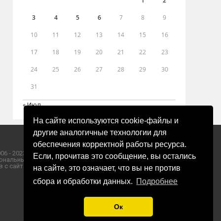
1
2
3
4
5
6
7
8
9
10
11
12
13
14
15
16
17
18
19
20
21
22
23
24
25
26
27
28
29
30
31
« Июл
На сайте используются cookie-файлы и
другие аналогичные технологии для
обеспечения корректной работы ресурса.
06 - 2023 ООО «Пресса-Том».
Если, прочитав это сообщение, вы остались
ональных данных ООО «Пресса-Том».
 с сайта «ЗОРИ ПЛЮС».
на сайте, это означает, что вы не против
сбора и обработки данных.
Подробнее
Ок