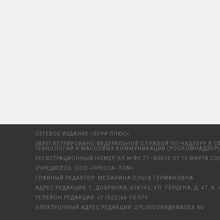
СЕТЕВОЕ ИЗДАНИЕ «ЗОРИ ПЛЮС»
ЗАРЕГИСТРИРОВАНО ФЕДЕРАЛЬНОЙ СЛУЖБОЙ ПО НАДЗОРУ В С
ТЕХНОЛОГИЙ И МАССОВЫХ КОММУНИКАЦИЙ (РОСКОМНАДЗОР)
РЕГИСТРАЦИОННЫЙ НОМЕР ЭЛ № ФС 77–80612 ОТ 15 МАРТА 202
УЧРЕДИТЕЛЬ: ООО «ПРЕССА–ТОМ»
ГЛАВНЫЙ РЕДАКТОР: МЕЛАНИНА ОЛЬГА ГЕРМАНОВНА
АДРЕС РЕДАКЦИИ: Г. ДОБРЯНКА, 618740, УЛ. ГЕРЦЕНА, Д. 47, К. 
ТЕЛЕФОН РЕДАКЦИИ:
+7 (922)64-70-979
ЭЛЕКТРОННЫЙ АДРЕС РЕДАКЦИИ:
ZPLUSDOBR@YANDEX.RU