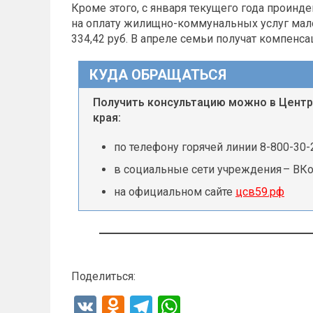
Кроме этого, с января текущего года проин
на оплату жилищно-коммунальных услуг мал
334,42 руб. В апреле семьи получат компенса
КУДА ОБРАЩАТЬСЯ
Получить консультацию можно в Центр
края:
по телефону горячей линии 8-800-30-2
в социальные сети учреждения – ВКо
на официальном сайте
цсв59.рф
Поделиться:
V
O
T
W