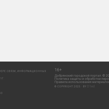
16+
ФЕРЕ СВЯЗИ, ИНФОРМАЦИОННЫХ
Добрянский городской портал. © 20
Политика защиты и обработки перс
1Г.
Правила использования материалов
D1ed
© COPYRIGHT 2025 · BY
43