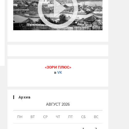
«ЗОРИ ПЛЮС»
в
VK
Архив
АВГУСТ 2026
ПН
ВТ
СР
ЧТ
ПТ
СБ
ВС