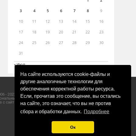
1
2
3
4
5
6
7
8
9
10
11
12
13
14
15
16
17
18
19
20
21
22
23
24
25
26
27
28
29
30
31
« Июл
На сайте используются cookie-файлы и
другие аналогичные технологии для
обеспечения корректной работы ресурса.
06 - 2023 ООО «Пресса-Том».
Если, прочитав это сообщение, вы остались
ональных данных ООО «Пресса-Том».
 с сайта «ЗОРИ ПЛЮС».
на сайте, это означает, что вы не против
сбора и обработки данных.
Подробнее
Ок