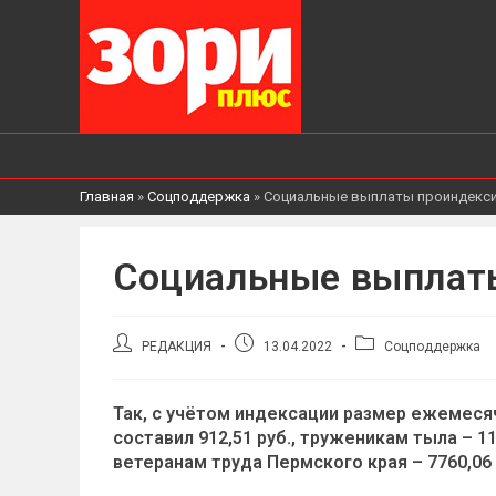
Главная
»
Соцподдержка
»
Социальные выплаты проиндекс
Социальные выплат
Автор
Запись
Рубрика
РЕДАКЦИЯ
13.04.2022
Соцподдержка
записи:
опубликована:
записи:
Так, с учётом индексации размер ежемеся
составил 912,51 руб., труженикам тыла – 11
ветеранам труда Пермского края – 7760,06 