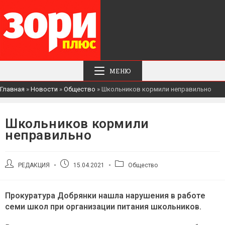
МЕНЮ
Главная
»
Новости
»
Общество
»
Школьников кормили неправильно
Школьников кормили
неправильно
Автор
Запись
Рубрика
РЕДАКЦИЯ
15.04.2021
Общество
записи:
опубликована:
записи:
Прокуратура Добрянки нашла нарушения в работе
семи школ при организации питания школьников.