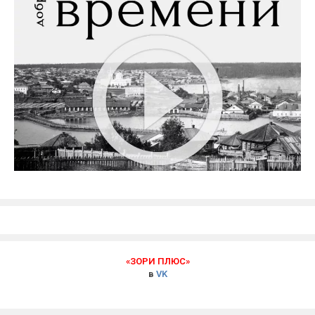
«ЗОРИ ПЛЮС»
в
VK