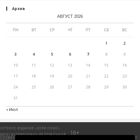
Архив
АВГУСТ 2026
ПН
ВТ
СР
ЧТ
ПТ
СБ
ВС
1
2
3
4
5
6
7
8
9
10
11
12
13
14
15
16
17
18
19
20
21
22
23
24
25
26
27
28
29
30
31
« Июл
СЕТЕВОЕ ИЗДАНИЕ «ЗОРИ ПЛЮС»
16+
ЗАРЕГИСТРИРОВАНО ФЕДЕРАЛЬНОЙ
СЛУЖБОЙ ПО НАДЗОРУ В СФЕРЕ
Добрянский городской портал. © 2006 - 2023