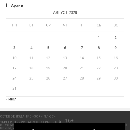
Архив
АВГУСТ 2026
ПН
ВТ
СР
ЧТ
ПТ
СБ
ВС
1
2
3
4
5
6
7
8
9
10
11
12
13
14
15
16
17
18
19
20
21
22
23
24
25
26
27
28
29
30
31
« Июл
СЕТЕВОЕ ИЗДАНИЕ «ЗОРИ ПЛЮС»
16+
ЗАРЕГИСТРИРОВАНО ФЕДЕРАЛЬНОЙ
СЛУЖБОЙ ПО НАДЗОРУ В СФЕРЕ
Добрянский городской портал. © 2006 - 2023
СВЯЗИ, ИНФОРМАЦИОННЫХ
ООО «Пресса-Том».