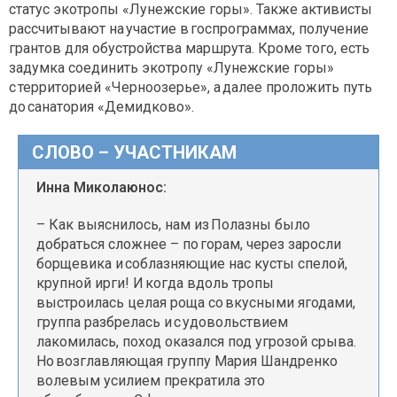
статус экотропы «Лунежские горы». Также активисты
рассчитывают на участие в госпрограммах, получение
грантов для обустройства маршрута. Кроме того, есть
задумка соединить экотропу «Лунежские горы»
с территорией «Черноозерье», а далее проложить путь
до санатория «Демидково».
СЛОВО – УЧАСТНИКАМ
Инна Миколаюнос:
– Как выяснилось, нам из Полазны было
добраться сложнее – по горам, через заросли
борщевика и соблазняющие нас кусты спелой,
крупной ирги! И когда вдоль тропы
выстроилась целая роща со вкусными ягодами,
группа разбрелась и с удовольствием
лакомилась, поход оказался под угрозой срыва.
Но возглавляющая группу Мария Шандренко
волевым усилием прекратила это