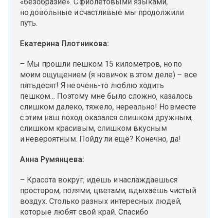
«безобразие». С фиолетовыми языками,
но довольные и счастливые мы продолжили
путь.
Екатерина Плотникова:
– Мы прошли пешком 15 километров, но по
моим ощущением (я новичок в этом деле) – все
пятьдесят! Я не очень-то люблю ходить
пешком… Поэтому мне было сложно, казалось
слишком далеко, тяжело, нереально! Но вместе
с этим наш поход оказался слишком дружным,
слишком красивым, слишком вкусным
и невероятным. Пойду ли ещё? Конечно, да!
Анна Румянцева:
– Красота вокруг, идёшь и наслаждаешься
простором, полями, цветами, вдыхаешь чистый
воздух. Столько разных интересных людей,
которые любят свой край. Спасибо