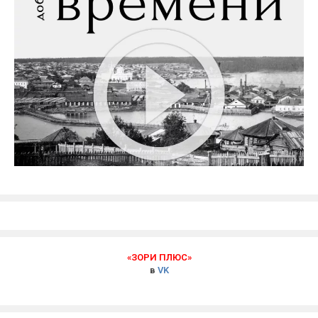
«ЗОРИ ПЛЮС»
в
VK