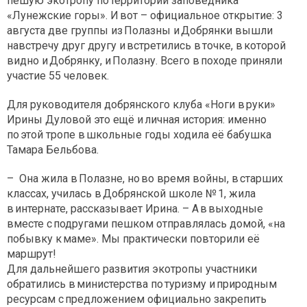
пешую экотропу по территории заповедника
«Лунежские горы». И вот – официальное открытие: 3
августа две группы из Полазны и Добрянки вышли
навстречу друг другу и встретились в точке, в которой
видно и Добрянку, и Полазну. Всего в походе приняли
участие 55 человек.
Для руководителя добрянского клуба «Ноги в руки»
Ирины Дуловой это ещё и личная история: именно
по этой тропе в школьные годы ходила её бабушка
Тамара Бельбова.
– Она жила в Полазне, но во время войны, в старших
классах, училась в Добрянской школе № 1, жила
в интернате, рассказывает Ирина. – А в выходные
вместе с подругами пешком отправлялась домой, «на
побывку к маме». Мы практически повторили её
маршрут!
Для дальнейшего развития экотропы участники
обратились в министерства по туризму и природным
ресурсам с предложением официально закрепить